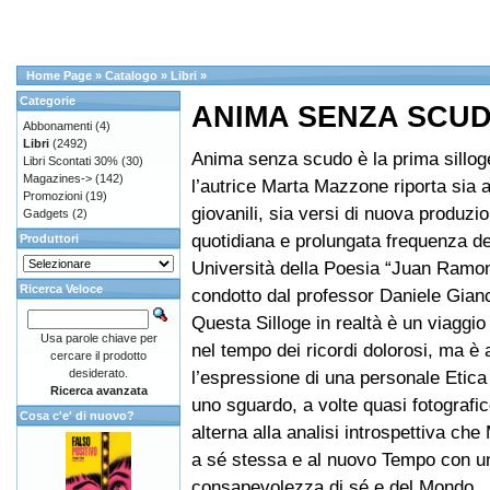
Home Page
»
Catalogo
»
Libri
»
Categorie
ANIMA SENZA SCU
Abbonamenti
(4)
Libri
(2492)
Anima senza scudo è la prima silloge
Libri Scontati 30%
(30)
Magazines->
(142)
l’autrice Marta Mazzone riporta sia a
Promozioni
(19)
giovanili, sia versi di nuova produzio
Gadgets
(2)
quotidiana e prolungata frequenza de
Produttori
Università della Poesia “Juan Ramo
Ricerca Veloce
condotto dal professor Daniele Gian
Questa Silloge in realtà è un viaggio 
Usa parole chiave per
nel tempo dei ricordi dolorosi, ma è
cercare il prodotto
desiderato.
l’espressione di una personale Etica 
Ricerca avanzata
uno sguardo, a volte quasi fotografic
Cosa c'e' di nuovo?
alterna alla analisi introspettiva che
a sé stessa e al nuovo Tempo con u
consapevolezza di sé e del Mondo.