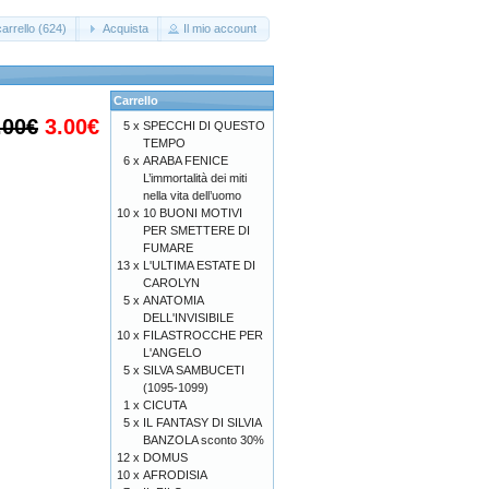
arrello (624)
Acquista
Il mio account
Carrello
.00€
3.00€
5 x
SPECCHI DI QUESTO
TEMPO
6 x
ARABA FENICE
L’immortalità dei miti
nella vita dell’uomo
10 x
10 BUONI MOTIVI
PER SMETTERE DI
FUMARE
13 x
L'ULTIMA ESTATE DI
CAROLYN
5 x
ANATOMIA
DELL'INVISIBILE
10 x
FILASTROCCHE PER
L'ANGELO
5 x
SILVA SAMBUCETI
(1095-1099)
1 x
CICUTA
5 x
IL FANTASY DI SILVIA
BANZOLA sconto 30%
12 x
DOMUS
10 x
AFRODISIA