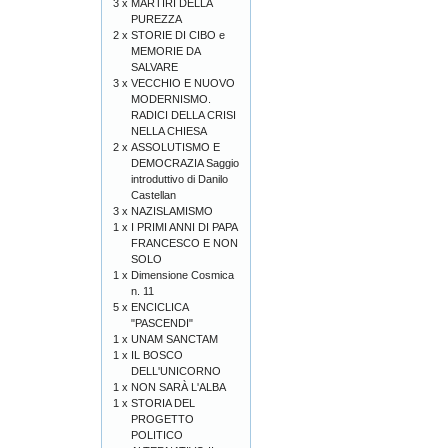
3 x
MARTIRI DELLA
PUREZZA
2 x
STORIE DI CIBO e
MEMORIE DA
SALVARE
3 x
VECCHIO E NUOVO
MODERNISMO.
RADICI DELLA CRISI
NELLA CHIESA
2 x
ASSOLUTISMO E
DEMOCRAZIA Saggio
introduttivo di Danilo
Castellan
3 x
NAZISLAMISMO
1 x
I PRIMI ANNI DI PAPA
FRANCESCO E NON
SOLO
1 x
Dimensione Cosmica
n. 11
5 x
ENCICLICA
"PASCENDI"
1 x
UNAM SANCTAM
1 x
IL BOSCO
DELL'UNICORNO
1 x
NON SARÀ L'ALBA
1 x
STORIA DEL
PROGETTO
POLITICO