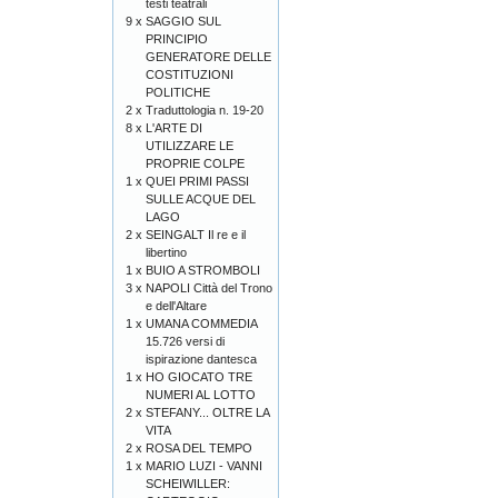
testi teatrali
9 x
SAGGIO SUL
PRINCIPIO
GENERATORE DELLE
COSTITUZIONI
POLITICHE
2 x
Traduttologia n. 19-20
8 x
L'ARTE DI
UTILIZZARE LE
PROPRIE COLPE
1 x
QUEI PRIMI PASSI
SULLE ACQUE DEL
LAGO
2 x
SEINGALT Il re e il
libertino
1 x
BUIO A STROMBOLI
3 x
NAPOLI Città del Trono
e dell'Altare
1 x
UMANA COMMEDIA
15.726 versi di
ispirazione dantesca
1 x
HO GIOCATO TRE
NUMERI AL LOTTO
2 x
STEFANY... OLTRE LA
VITA
2 x
ROSA DEL TEMPO
1 x
MARIO LUZI - VANNI
SCHEIWILLER: