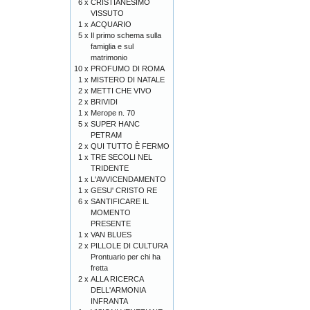
6 x
CRISTIANESIMO
VISSUTO
1 x
ACQUARIO
5 x
Il primo schema sulla
famiglia e sul
matrimonio
10 x
PROFUMO DI ROMA
1 x
MISTERO DI NATALE
2 x
METTI CHE VIVO
2 x
BRIVIDI
1 x
Merope n. 70
5 x
SUPER HANC
PETRAM
2 x
QUI TUTTO È FERMO
1 x
TRE SECOLI NEL
TRIDENTE
1 x
L'AVVICENDAMENTO
1 x
GESU' CRISTO RE
6 x
SANTIFICARE IL
MOMENTO
PRESENTE
1 x
VAN BLUES
2 x
PILLOLE DI CULTURA
Prontuario per chi ha
fretta
2 x
ALLA RICERCA
DELL'ARMONIA
INFRANTA