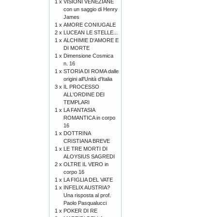
1 x
VISIONI VENEZIANE
con un saggio di Henry
James
1 x
AMORE CONIUGALE
2 x
LUCEAN LE STELLE...
1 x
ALCHIMIE D'AMORE E
DI MORTE
1 x
Dimensione Cosmica
n. 16
1 x
STORIA DI ROMA dalle
origini all'Unità d'Italia
3 x
IL PROCESSO
ALL'ORDINE DEI
TEMPLARI
1 x
LA FANTASIA
ROMANTICA in corpo
16
1 x
DOTTRINA
CRISTIANA BREVE
1 x
LE TRE MORTI DI
ALOYSIUS SAGREDI
2 x
OLTRE IL VERO in
corpo 16
1 x
LA FIGLIA DEL VATE
1 x
INFELIX AUSTRIA?
Una risposta al prof.
Paolo Pasqualucci
1 x
POKER DI RE