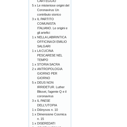
CARTEGGIO
5 x
Le misteriose origini del
Coronavirus Un
contributo storico
3 x
IL PARTITO
COMUNISTA
ITALIANO. Le origini e
gli artefici
1 x
NELLA LABIRINTICA
OFFICINA DI EMILIO
SALGARI
1 x
LA CUCINA
PESCARESE NEL
TEMPO
1 x
STORIA SACRA
2 x
ANTROPOLOGIA
GIORNO PER
GIORNO
5 x
DEUS NON
IRRIDETUR. Luther
Blisset, l’agente Q e il
coronavirus
3 x
IL PAESE
DELL'UTOPIA
1 x
Diònysos n. 10
1 x
Dimensione Cosmica
n. 15
1 x
DISEREDATI