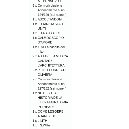
ALTERNATIVO II
5 x
Controrivoluzione
Abbonamento ai nn.
124/129 (sei numeri)
1 x
ASCOLTANDOMI
1 x
IL PIANETA STATI
UNITI
1 x
IL PRATO ALTO
1 x
CALEIDOSCOPIO
D'AMORE
1 x
1181 La nascita del
mito
2 x
ABITARE LA MUSICA
CANTARE
L'ARCHITETTURA
2 x
PLINIO CORRÊA DE
OLIVEIRA
7 x
Controrivoluzione
Abbonamento ai nn.
127/132 (sei numeri)
1 x
NOTE SU LA
HISTORIA DE LA
LIBERA MURATORIA
IN THEATE
1 x
COME LEGGERE
ADAM BEDE
1 x
LILITH
1 x
Il S.William