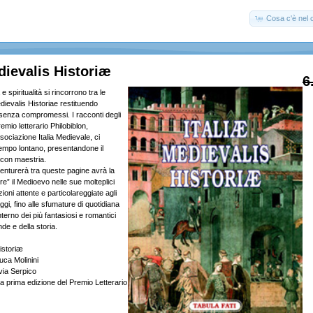
Cosa c'è nel c
dievalis Historiæ
6
e spiritualità si rincorrono tra le
edievalis Historiae restituendo
 senza compromessi. I racconti degli
premio letterario Philobiblon,
sociazione Italia Medievale, ci
tempo lontano, presentandone il
 con maestria.
vventurerà tra queste pagine avrà la
ere” il Medioevo nelle sue molteplici
ioni attente e particolareggiate agli
gi, fino alle sfumature di quotidiana
interno dei più fantasiosi e romantici
nde e della storia.
istoriæ
uca Molinini
via Serpico
lla prima edizione del Premio Letterario