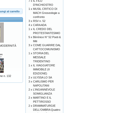
7 x
IL FILO
D'INCHIOSTRO
1 x
MUSIL CRITICO DI
ungi al carrello
MACH Gnoseologie a
confronto
3 x
RSV n. 52
4 x
CARA ADA
1 x
IL CREDO DEL
PROTESTANTESIMO
5 x
Bérénice N° 52 Poeti &
Miti
3 x
COME GUARIRE DAL
A MODERNITÀ
CATTOCOMUNISMO
1 x
STORIA DEL
MESSALE
TRIDENTINO
1 x
IL VIAGGIATORE
IMMOBILE (II
EDIZIONE)
ne n. 132
2 x
ULYSSA LO SA
3 x
CARLISMO PER
NAPOLITANI
2 x
L'INGANNEVOLE
SOMIGLIANZA
2 x
MARTINO E IL
PETTIROSSO
2 x
DRAMMATURGIE
DELL'OMBRA Quattro