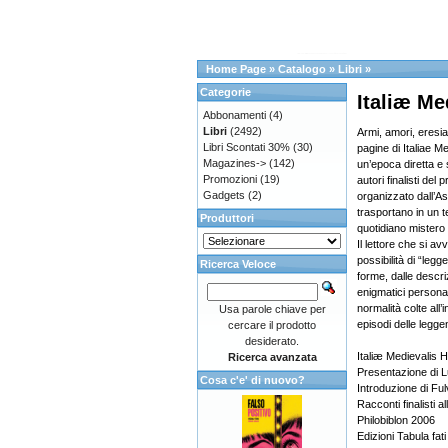
Home Page
»
Catalogo
»
Libri
»
Categorie
Italiæ Me
Abbonamenti
(4)
Libri
(2492)
Armi, amori, eresia 
Libri Scontati 30%
(30)
pagine di Italiae M
Magazines->
(142)
un’epoca diretta e
Promozioni
(19)
autori finalisti del 
Gadgets
(2)
organizzato dall’As
trasportano in un 
Produttori
quotidiano mistero
Il lettore che si a
possibilità di “legg
Ricerca Veloce
forme, dalle descriz
enigmatici personag
normalità colte all’
Usa parole chiave per
episodi delle legge
cercare il prodotto
desiderato.
Italiæ Medievalis H
Ricerca avanzata
Presentazione di L
Cosa c'e' di nuovo?
Introduzione di Ful
Racconti finalisti a
Philobiblon 2006
Edizioni Tabula fati