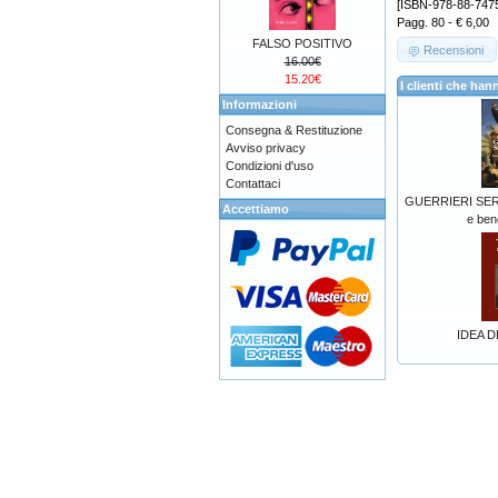
[ISBN-978-88-747
Pagg. 80 - € 6,00
FALSO POSITIVO
Recensioni
16.00€
15.20€
I clienti che h
Informazioni
Consegna & Restituzione
Avviso privacy
Condizioni d'uso
Contattaci
GUERRIERI SERA
Accettiamo
e ben
IDEA D