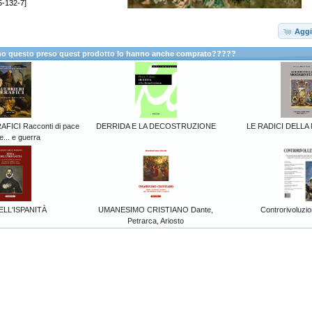
5-132-7]
Aggi
anno questo preso quest prodotto lo hanno anche comprato?????
FICI Racconti di pace
DERRIDA E LA DECOSTRUZIONE
LE RADICI DELL
e... e guerra
ELL'ISPANITÀ
UMANESIMO CRISTIANO Dante,
Controrivoluzio
Petrarca, Ariosto