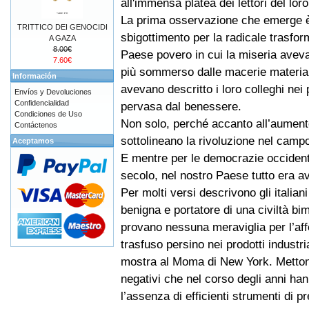
all'immensa platea dei lettori del lor
La prima osservazione che emerge è 
TRITTICO DEI GENOCIDI
sbigottimento per la radicale trasfo
A GAZA
8.00€
Paese povero in cui la miseria aveva
7.60€
più sommerso dalle macerie materiali
Información
avevano descritto i loro colleghi nei
Envíos y Devoluciones
Confidencialidad
pervasa dal benessere.
Condiciones de Uso
Non solo, perché accanto all’aumento d
Contáctenos
sottolineano la rivoluzione nel campo d
Aceptamos
E mentre per le democrazie occidenta
secolo, nel nostro Paese tutto era a
Per molti versi descrivono gli italia
benigna e portatore di una civiltà b
provano nessuna meraviglia per l’aff
trasfuso persino nei prodotti industri
mostra al Moma di New York. Metton
negativi che nel corso degli anni han
l’assenza di efficienti strumenti di 