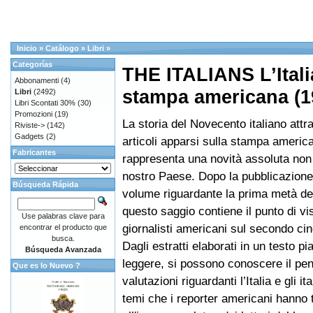
Inicio
»
Catálogo
»
Libri
»
Categorías
THE ITALIANS L’Itali
Abbonamenti
(4)
stampa americana (19
Libri
(2492)
Libri Scontati 30%
(30)
Promozioni
(19)
La storia del Novecento italiano attr
Riviste->
(142)
Gadgets
(2)
articoli apparsi sulla stampa americ
Fabricantes
rappresenta una novità assoluta non
nostro Paese. Dopo la pubblicazione
Búsqueda Rápida
volume riguardante la prima metà de
questo saggio contiene il punto di vi
Use palabras clave para
giornalisti americani sul secondo ci
encontrar el producto que
busca.
Dagli estratti elaborati in un testo p
Búsqueda Avanzada
leggere, si possono conoscere il pen
Que es lo Nuevo ?
valutazioni riguardanti l’Italia e gli it
temi che i reporter americani hanno