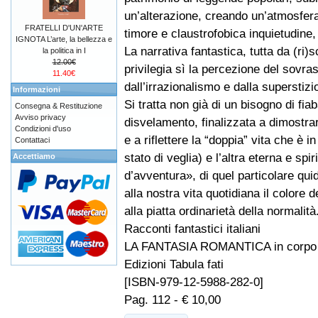
un’alterazione, creando un’atmosfer
FRATELLI D'UN'ARTE
timore e claustrofobica inquietudine, 
IGNOTA L’arte, la bellezza e
La narrativa fantastica, tutta da (ri
la politica in I
12.00€
privilegia sì la percezione del sovra
11.40€
dall’irrazionalismo e dalla superstizi
Informazioni
Si tratta non già di un bisogno di fia
Consegna & Restituzione
Avviso privacy
disvelamento, finalizzata a dimostrare
Condizioni d'uso
e a riflettere la “doppia” vita che è i
Contattaci
stato di veglia) e l’altra eterna e spi
Accettiamo
d’avventura», di quel particolare q
alla nostra vita quotidiana il colore 
alla piatta ordinarietà della normalità
Racconti fantastici italiani
LA FANTASIA ROMANTICA in corpo
Edizioni Tabula fati
[ISBN-979-12-5988-282-0]
Pag. 112 - € 10,00