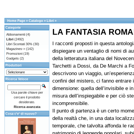
Home Page
»
Catalogo
»
Libri
»
Categorie
LA FANTASIA ROMAN
Abbonamenti
(4)
Libri
(2492)
I racconti proposti in questa antologi
Libri Scontati 30%
(30)
Magazines->
(142)
dispiegare un ventaglio di nomi di auto
Promozioni
(19)
della letteratura italiana del Novecen
Gadgets
(2)
Tarchetti a Dossi, da De Marchi a F
Produttori
descrivono un viaggio, un’esperienza
Ricerca Veloce
confini del mistero, ci fanno entrare i
dimensione: quella dell’invisibile e i
Usa parole chiave per
misura dell’inspiegabile e per ciò st
cercare il prodotto
desiderato.
incomprensibile.
Ricerca avanzata
Il punto di partenza è un certo mome
Cosa c'e' di nuovo?
della realtà che, in una data localiz
temporale, che talvolta affonda le rad
patrimonio di leggende popolari, sub