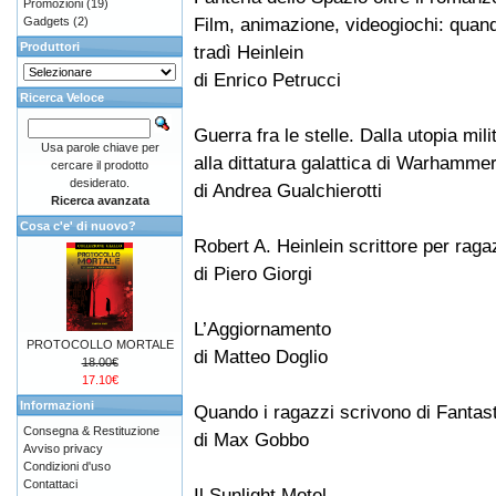
Promozioni
(19)
Film, animazione, videogiochi: qua
Gadgets
(2)
Produttori
tradì Heinlein
di Enrico Petrucci
Ricerca Veloce
Guerra fra le stelle. Dalla utopia mil
Usa parole chiave per
alla dittatura galattica di Warhamme
cercare il prodotto
desiderato.
di Andrea Gualchierotti
Ricerca avanzata
Cosa c'e' di nuovo?
Robert A. Heinlein scrittore per ragazz
di Piero Giorgi
L’Aggiornamento
PROTOCOLLO MORTALE
di Matteo Doglio
18.00€
17.10€
Informazioni
Quando i ragazzi scrivono di Fantas
Consegna & Restituzione
di Max Gobbo
Avviso privacy
Condizioni d'uso
Contattaci
Il Sunlight Motel