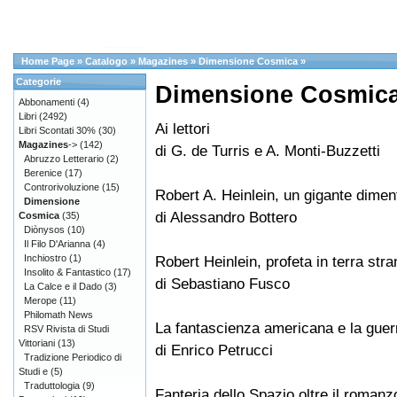
Home Page
»
Catalogo
»
Magazines
»
Dimensione Cosmica
»
Categorie
Dimensione Cosmica
Abbonamenti
(4)
Libri
(2492)
Ai lettori
Libri Scontati 30%
(30)
Magazines
->
(142)
di G. de Turris e A. Monti-Buzzetti
Abruzzo Letterario
(2)
Berenice
(17)
Controrivoluzione
(15)
Robert A. Heinlein, un gigante dimen
Dimensione
di Alessandro Bottero
Cosmica
(35)
Diònysos
(10)
Il Filo D'Arianna
(4)
Inchiostro
(1)
Robert Heinlein, profeta in terra stra
Insolito & Fantastico
(17)
di Sebastiano Fusco
La Calce e il Dado
(3)
Merope
(11)
Philomath News
La fantascienza americana e la guer
RSV Rivista di Studi
Vittoriani
(13)
di Enrico Petrucci
Tradizione Periodico di
Studi e
(5)
Traduttologia
(9)
Fanteria dello Spazio oltre il romanz