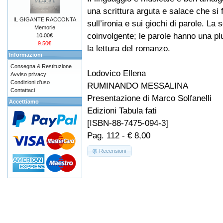
una scrittura arguta e salace che si
IL GIGANTE RACCONTA
sull’ironia e sui giochi di parole. La 
Memorie
coinvolgente; le parole hanno una plur
10.00€
9.50€
la lettura del romanzo.
Informazioni
Consegna & Restituzione
Lodovico Ellena
Avviso privacy
Condizioni d'uso
RUMINANDO MESSALINA
Contattaci
Presentazione di Marco Solfanelli
Accettiamo
Edizioni Tabula fati
[ISBN-88-7475-094-3]
Pag. 112 - € 8,00
Recensioni