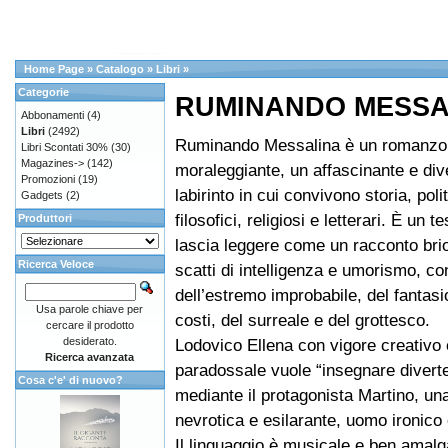
Home Page
»
Catalogo
»
Libri
»
Categorie
RUMINANDO MESSA
Abbonamenti
(4)
Libri
(2492)
Ruminando Messalina è un romanzo 
Libri Scontati 30%
(30)
Magazines->
(142)
moraleggiante, un affascinante e div
Promozioni
(19)
labirinto in cui convivono storia, poli
Gadgets
(2)
filosofici, religiosi e letterari. È un t
Produttori
lascia leggere come un racconto brio
Ricerca Veloce
scatti di intelligenza e umorismo, con
dell’estremo improbabile, del fantasio
Usa parole chiave per
costi, del surreale e del grottesco.
cercare il prodotto
desiderato.
Lodovico Ellena con vigore creativo e
Ricerca avanzata
paradossale vuole “insegnare divert
Cosa c'e' di nuovo?
mediante il protagonista Martino, una
nevrotica e esilarante, uomo ironico
Il linguaggio è musicale e ben amal