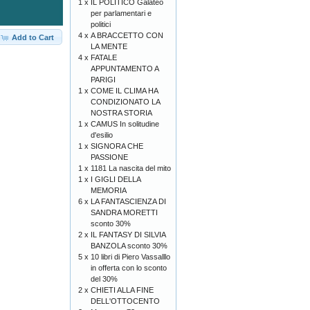
1 x
IL POLITICO Galateo
per parlamentari e
politici
4 x
A BRACCETTO CON
Add to Cart
LA MENTE
4 x
FATALE
APPUNTAMENTO A
PARIGI
1 x
COME IL CLIMA HA
CONDIZIONATO LA
NOSTRA STORIA
1 x
CAMUS In solitudine
d'esilio
1 x
SIGNORA CHE
PASSIONE
1 x
1181 La nascita del mito
1 x
I GIGLI DELLA
MEMORIA
6 x
LA FANTASCIENZA DI
SANDRA MORETTI
sconto 30%
2 x
IL FANTASY DI SILVIA
BANZOLA sconto 30%
5 x
10 libri di Piero Vassalllo
in offerta con lo sconto
del 30%
2 x
CHIETI ALLA FINE
DELL'OTTOCENTO