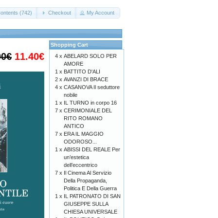
ontents (742)
Checkout
My Account
Shopping Cart
00€
11.40€
4 x
ABELARD SOLO PER
AMORE
1 x
BATTITO D'ALI
2 x
AVANZI DI BRACE
4 x
CASANOVA Il seduttore
nobile
1 x
IL TURNO in corpo 16
7 x
CERIMONIALE DEL
RITO ROMANO
ANTICO
7 x
ERA IL MAGGIO
ODOROSO...
1 x
ABISSI DEL REALE Per
un’estetica
dell’eccentrico
7 x
Il Cinema Al Servizio
Della Propaganda,
Politica E Della Guerra
1 x
IL PATRONATO DI SAN
GIUSEPPE SULLA
CHIESA UNIVERSALE