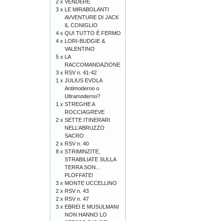
2 x
VENDERE
3 x
LE MIRABOLANTI
AVVENTURE DI JACK
IL CONIGLIO
4 x
QUI TUTTO È FERMO
4 x
LORI-BUDGIE &
VALENTINO
5 x
LA
RACCOMANDAZIONE
3 x
RSV n. 41-42
1 x
JULIUS EVOLA
Antimoderno o
Ultramoderno?
1 x
STREGHE A
ROCCIAGREVE
2 x
SETTE ITINERARI
NELL’ABRUZZO
SACRO
2 x
RSV n. 40
8 x
STRIMINZITE,
STRABILIATE SULLA
TERRA SON...
PLOFFATE!
3 x
MONTE UCCELLINO
2 x
RSV n. 43
2 x
RSV n. 47
3 x
EBREI E MUSULMANI
NON HANNO LO