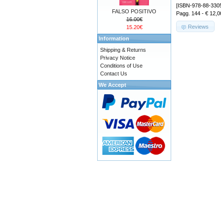
[ISBN-978-88-330
FALSO POSITIVO
Pagg. 144 - € 12,0
16.00€
Reviews
15.20€
Information
Shipping & Returns
Privacy Notice
Conditions of Use
Contact Us
We Accept