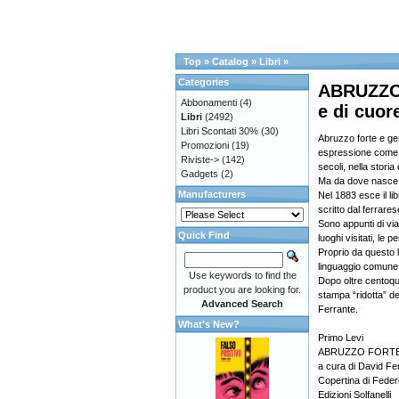
Top
»
Catalog
»
Libri
»
Categories
ABRUZZO 
Abbonamenti
(4)
e di cuor
Libri
(2492)
Libri Scontati 30%
(30)
Abruzzo forte e gen
Promozioni
(19)
espressione come f
Riviste->
(142)
secoli, nella storia
Gadgets
(2)
Ma da dove nasce
Manufacturers
Nel 1883 esce il li
scritto dal ferrare
Sono appunti di viag
Quick Find
luoghi visitati, le 
Proprio da questo li
linguaggio comune d
Use keywords to find the
Dopo oltre centoqu
product you are looking for.
stampa “ridotta” d
Advanced Search
Ferrante.
What's New?
Primo Levi
ABRUZZO FORTE E 
a cura di David Fe
Copertina di Feder
Edizioni Solfanelli