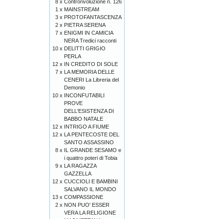
8 x
Controrivoluzione n. 126
1 x
MAINSTREAM
3 x
PROTOFANTASCENZA
2 x
PIETRA SERENA
7 x
ENIGMI IN CAMICIA
NERA Tredici racconti
10 x
DELITTI GRIGIO
PERLA
12 x
IN CREDITO DI SOLE
7 x
LA MEMORIA DELLE
CENERI La Libreria del
Demonio
10 x
INCONFUTABILI
PROVE
DELL'ESISTENZA DI
BABBO NATALE
12 x
INTRIGO A FIUME
12 x
LA PENTECOSTE DEL
SANTO ASSASSINO
8 x
IL GRANDE SESAMO e
i quattro poteri di Tobia
9 x
LA RAGAZZA
GAZZELLA
12 x
CUCCIOLI E BAMBINI
SALVANO IL MONDO
13 x
COMPASSIONE
2 x
NON PUO' ESSER
VERA LA RELIGIONE