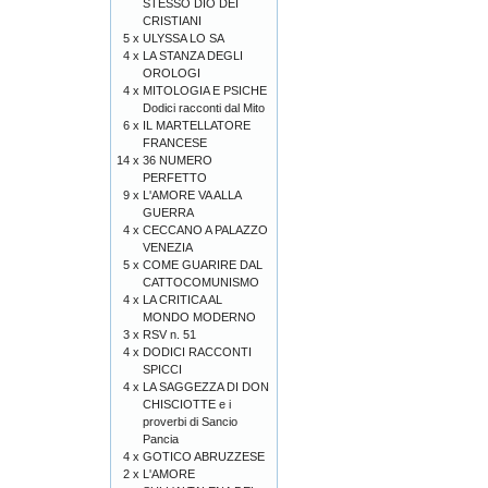
STESSO DIO DEI
CRISTIANI
5 x
ULYSSA LO SA
4 x
LA STANZA DEGLI
OROLOGI
4 x
MITOLOGIA E PSICHE
Dodici racconti dal Mito
6 x
IL MARTELLATORE
FRANCESE
14 x
36 NUMERO
PERFETTO
9 x
L'AMORE VA ALLA
GUERRA
4 x
CECCANO A PALAZZO
VENEZIA
5 x
COME GUARIRE DAL
CATTOCOMUNISMO
4 x
LA CRITICA AL
MONDO MODERNO
3 x
RSV n. 51
4 x
DODICI RACCONTI
SPICCI
4 x
LA SAGGEZZA DI DON
CHISCIOTTE e i
proverbi di Sancio
Pancia
4 x
GOTICO ABRUZZESE
2 x
L'AMORE