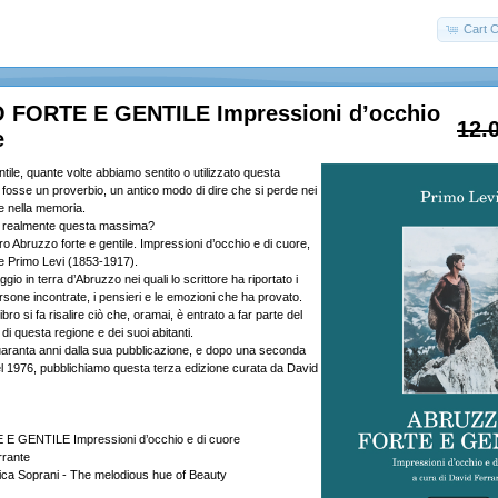
Cart C
FORTE E GENTILE Impressioni d’occhio
12.
e
tile, quante volte abbiamo sentito o utilizzato questa
osse un proverbio, un antico modo di dire che si perde nei
 e nella memoria.
 realmente questa massima?
bro Abruzzo forte e gentile. Impressioni d’occhio e di cuore,
se Primo Levi (1853-1917).
gio in terra d’Abruzzo nei quali lo scrittore ha riportato i
persone incontrate, i pensieri e le emozioni che ha provato.
bro si fa risalire ciò che, oramai, è entrato a far parte del
i questa regione e dei suoi abitanti.
aranta anni dalla sua pubblicazione, e dopo una seconda
el 1976, pubblichiamo questa terza edizione curata da David
GENTILE Impressioni d’occhio e di cuore
rrante
ica Soprani - The melodious hue of Beauty