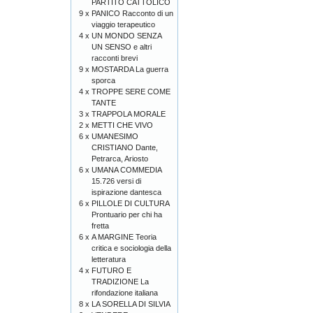
PARTITO CATTOLICO
9 x
PANICO Racconto di un
viaggio terapeutico
4 x
UN MONDO SENZA
UN SENSO e altri
racconti brevi
9 x
MOSTARDA La guerra
sporca
4 x
TROPPE SERE COME
TANTE
3 x
TRAPPOLA MORALE
2 x
METTI CHE VIVO
6 x
UMANESIMO
CRISTIANO Dante,
Petrarca, Ariosto
6 x
UMANA COMMEDIA
15.726 versi di
ispirazione dantesca
6 x
PILLOLE DI CULTURA
Prontuario per chi ha
fretta
6 x
A MARGINE Teoria
critica e sociologia della
letteratura
4 x
FUTURO E
TRADIZIONE La
rifondazione italiana
8 x
LA SORELLA DI SILVIA