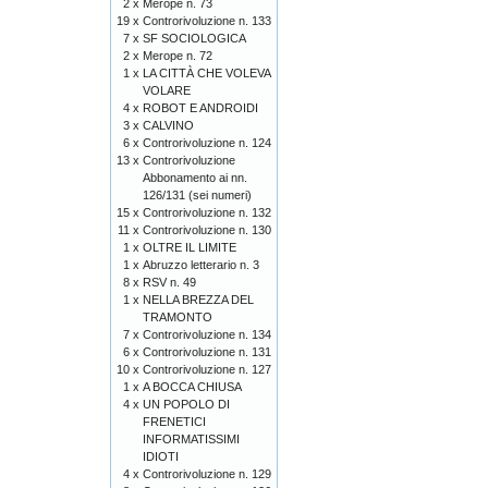
2 x
Merope n. 73
19 x
Controrivoluzione n. 133
7 x
SF SOCIOLOGICA
2 x
Merope n. 72
1 x
LA CITTÀ CHE VOLEVA
VOLARE
4 x
ROBOT E ANDROIDI
3 x
CALVINO
6 x
Controrivoluzione n. 124
13 x
Controrivoluzione
Abbonamento ai nn.
126/131 (sei numeri)
15 x
Controrivoluzione n. 132
11 x
Controrivoluzione n. 130
1 x
OLTRE IL LIMITE
1 x
Abruzzo letterario n. 3
8 x
RSV n. 49
1 x
NELLA BREZZA DEL
TRAMONTO
7 x
Controrivoluzione n. 134
6 x
Controrivoluzione n. 131
10 x
Controrivoluzione n. 127
1 x
A BOCCA CHIUSA
4 x
UN POPOLO DI
FRENETICI
INFORMATISSIMI
IDIOTI
4 x
Controrivoluzione n. 129