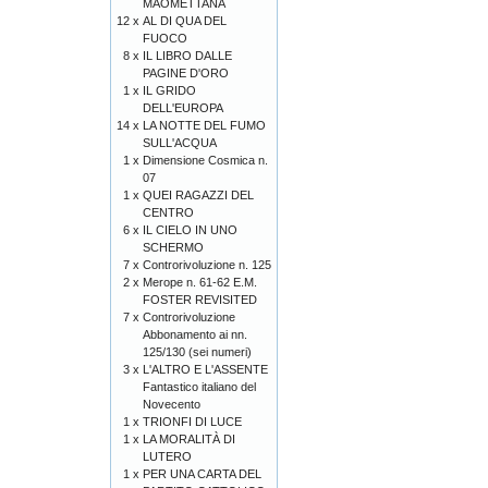
MAOMETTANA
12 x
AL DI QUA DEL
FUOCO
8 x
IL LIBRO DALLE
PAGINE D'ORO
1 x
IL GRIDO
DELL'EUROPA
14 x
LA NOTTE DEL FUMO
SULL'ACQUA
1 x
Dimensione Cosmica n.
07
1 x
QUEI RAGAZZI DEL
CENTRO
6 x
IL CIELO IN UNO
SCHERMO
7 x
Controrivoluzione n. 125
2 x
Merope n. 61-62 E.M.
FOSTER REVISITED
7 x
Controrivoluzione
Abbonamento ai nn.
125/130 (sei numeri)
3 x
L'ALTRO E L'ASSENTE
Fantastico italiano del
Novecento
1 x
TRIONFI DI LUCE
1 x
LA MORALITÀ DI
LUTERO
1 x
PER UNA CARTA DEL