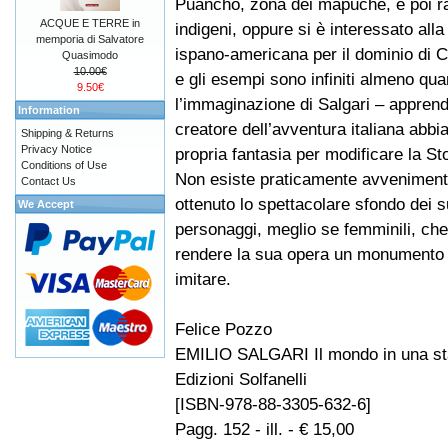
Puancho, zona dei mapuche, e poi ra
ACQUE E TERRE in
indigeni, oppure si è interessato alla
memporia di Salvatore
ispano-americana per il dominio di 
Quasimodo
10.00€
e gli esempi sono infiniti almeno qua
9.50€
l’immaginazione di Salgari – apprende
Information
creatore dell’avventura italiana abbi
Shipping & Returns
Privacy Notice
propria fantasia per modificare la St
Conditions of Use
Non esiste praticamente avveniment
Contact Us
ottenuto lo spettacolare sfondo dei
We Accept
personaggi, meglio se femminili, che
rendere la sua opera un monumento in
imitare.
Felice Pozzo
EMILIO SALGARI Il mondo in una s
Edizioni Solfanelli
[ISBN-978-88-3305-632-6]
Pagg. 152 - ill. - € 15,00