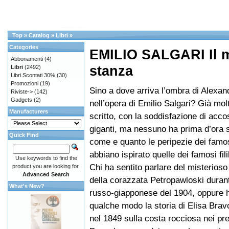
Top
»
Catalog
»
Libri
»
Categories
EMILIO SALGARI Il 
Abbonamenti
(4)
stanza
Libri
(2492)
Libri Scontati 30%
(30)
Promozioni
(19)
Sino a dove arriva l’ombra di Alexa
Riviste->
(142)
Gadgets
(2)
nell’opera di Emilio Salgari? Già mol
Manufacturers
scritto, con la soddisfazione di acco
giganti, ma nessuno ha prima d’ora s
Quick Find
come e quanto le peripezie dei famo
abbiano ispirato quelle dei famosi fili
Use keywords to find the
Chi ha sentito parlare del misterios
product you are looking for.
Advanced Search
della corazzata Petropawloski durant
What's New?
russo-giapponese del 1904, oppure h
qualche modo la storia di Elisa Brav
nel 1849 sulla costa rocciosa nei pre