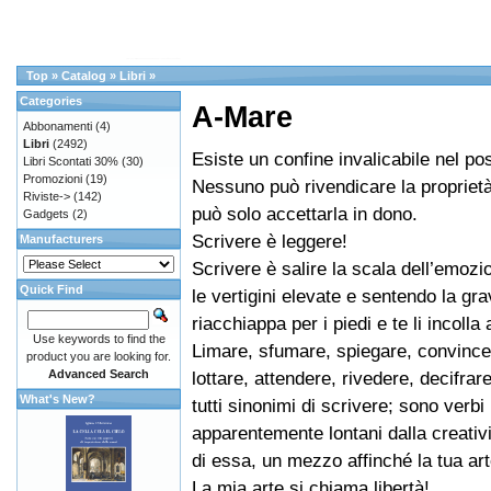
Top
»
Catalog
»
Libri
»
Categories
A-Mare
Abbonamenti
(4)
Libri
(2492)
Esiste un confine invalicabile nel p
Libri Scontati 30%
(30)
Promozioni
(19)
Nessuno può rivendicare la propriet
Riviste->
(142)
può solo accettarla in dono.
Gadgets
(2)
Scrivere è leggere!
Manufacturers
Scrivere è salire la scala dell’emoz
Quick Find
le vertigini elevate e sentendo la grav
riacchiappa per i piedi e te li incolla 
Use keywords to find the
Limare, sfumare, spiegare, convince
product you are looking for.
Advanced Search
lottare, attendere, rivedere, decifrar
What's New?
tutti sinonimi di scrivere; sono verbi
apparentemente lontani dalla creativ
di essa, un mezzo affinché la tua ar
La mia arte si chiama libertà!