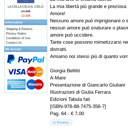
La mia libertà più grande e preziosa
LA CELLA CELA IL CIELO
14.00€
Amore!
13.30€
Nessuno amore può imprigionare o s
Information
nessun amore può snaturare o plasma
Shipping & Returns
Privacy Notice
amore può uccidere.
Conditions of Use
Tante cose possono mimetizzarsi nel
Contact Us
distratti.
We Accept
Amiamo noi stessi più di quanto vo
Giorgia Bellitti
A-Mare
Presentazione di Giancarlo Giuliani
Illustrazioni di Giulia Ferrara
Edizioni Tabula fati
[ISBN-978-88-7475-356-7]
Pag. 64 - € 7,00
Reviews