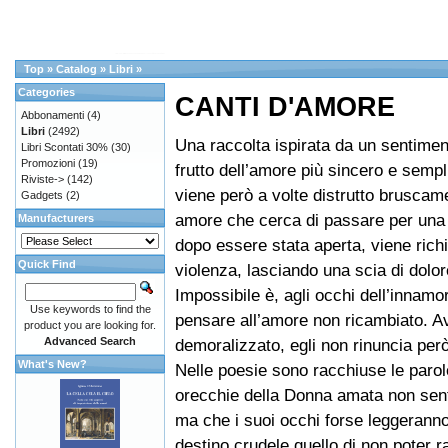
Top
»
Catalog
»
Libri
»
Categories
CANTI D'AMORE
Abbonamenti
(4)
Libri
(2492)
Una raccolta ispirata da un sentimen
Libri Scontati 30%
(30)
Promozioni
(19)
frutto dell’amore più sincero e sempl
Riviste->
(142)
viene però a volte distrutto bruscam
Gadgets
(2)
amore che cerca di passare per una 
Manufacturers
dopo essere stata aperta, viene rich
Quick Find
violenza, lasciando una scia di dolor
Impossibile è, agli occhi dell’innamo
Use keywords to find the
pensare all’amore non ricambiato. Av
product you are looking for.
Advanced Search
demoralizzato, egli non rinuncia per
What's New?
Nelle poesie sono racchiuse le parol
orecchie della Donna amata non sen
ma che i suoi occhi forse leggerann
destino crudele quello di non poter r