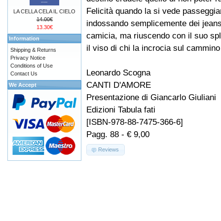
Felicità quando la si vede passeggia
LA CELLA CELA IL CIELO
14.00€
indossando semplicemente dei jeans
13.30€
camicia, ma riuscendo con il suo sple
Information
il viso di chi la incrocia sul cammino 
Shipping & Returns
Privacy Notice
Conditions of Use
Leonardo Scogna
Contact Us
CANTI D'AMORE
We Accept
Presentazione di Giancarlo Giuliani
Edizioni Tabula fati
[ISBN-978-88-7475-366-6]
Pagg. 88 - € 9,00
Reviews