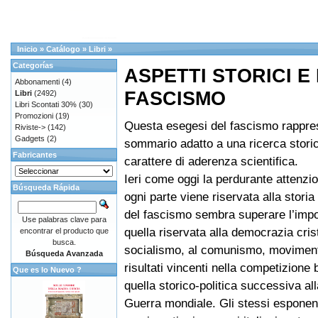
Inicio
»
Catálogo
»
Libri
»
Categorías
ASPETTI STORICI E 
Abbonamenti
(4)
FASCISMO
Libri
(2492)
Libri Scontati 30%
(30)
Promozioni
(19)
Questa esegesi del fascismo rappre
Riviste->
(142)
Gadgets
(2)
sommario adatto a una ricerca storic
Fabricantes
carattere di aderenza scientifica.
Ieri come oggi la perdurante attenzi
Búsqueda Rápida
ogni parte viene riservata alla storia 
del fascismo sembra superare l’impo
Use palabras clave para
quella riservata alla democrazia crist
encontrar el producto que
busca.
socialismo, al comunismo, moviment
Búsqueda Avanzada
risultati vincenti nella competizione b
Que es lo Nuevo ?
quella storico-politica successiva a
Guerra mondiale. Gli stessi esponenti