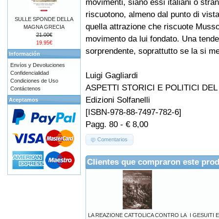
movimenti, siano essi italiani o stran
riscuotono, almeno dal punto di vista
SULLE SPONDE DELLA
quella attrazione che riscuote Mussoli
MAGNA GRECIA
21.00€
movimento da lui fondato. Una tend
19.95€
sorprendente, soprattutto se la si met
Información
Envíos y Devoluciones
Confidencialidad
Luigi Gagliardi
Condiciones de Uso
ASPETTI STORICI E POLITICI DE
Contáctenos
Edizioni Solfanelli
Aceptamos
[ISBN-978-88-7497-782-6]
Pagg. 80 - € 8,00
Comentarios
Clientes que compraron este pro
LA REAZIONE CATTOLICA CONTRO LA
I GESUITI 