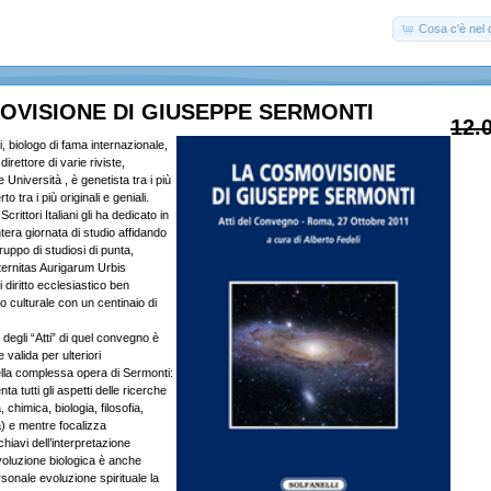
Cosa c'è nel c
OVISIONE DI GIUSEPPE SERMONTI
12.
 biologo di fama internazionale,
 direttore di varie riviste,
e Università , è genetista tra i più
to tra i più originali e geniali.
crittori Italiani gli ha dedicato in
tera giornata di studio affidando
ruppo di studiosi di punta,
aternitas Aurigarum Urbis
 diritto ecclesiastico ben
o culturale con un centinaio di
 degli “Atti” di quel convegno è
 valida per ulteriori
lla complessa opera di Sermonti:
senta tutti gli aspetti delle ricerche
 chimica, biologia, filosofia,
ra) e mentre focalizza
chiavi dell’interpretazione
voluzione biologica è anche
rsonale evoluzione spirituale la