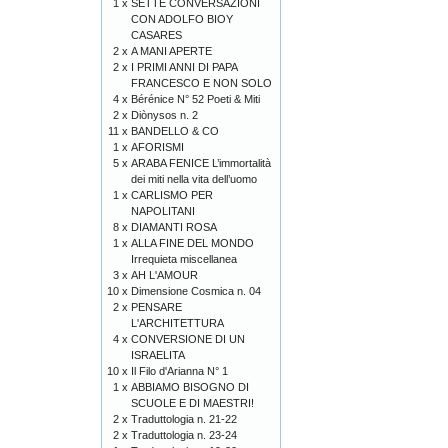
1 x
SETTE CONVERSAZIONI
CON ADOLFO BIOY
CASARES
2 x
A MANI APERTE
2 x
I PRIMI ANNI DI PAPA
FRANCESCO E NON SOLO
4 x
Bérénice N° 52 Poeti & Miti
2 x
Diònysos n. 2
11 x
BANDELLO & CO
1 x
AFORISMI
5 x
ARABA FENICE L’immortalità
dei miti nella vita dell’uomo
1 x
CARLISMO PER
NAPOLITANI
8 x
DIAMANTI ROSA
1 x
ALLA FINE DEL MONDO
Irrequieta miscellanea
3 x
AH L'AMOUR
10 x
Dimensione Cosmica n. 04
2 x
PENSARE
L'ARCHITETTURA
4 x
CONVERSIONE DI UN
ISRAELITA
10 x
Il Filo d'Arianna N° 1
1 x
ABBIAMO BISOGNO DI
SCUOLE E DI MAESTRI!
2 x
Traduttologia n. 21-22
2 x
Traduttologia n. 23-24