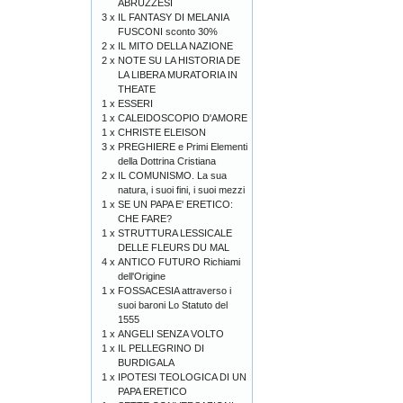
ABRUZZESI
3 x
IL FANTASY DI MELANIA
FUSCONI sconto 30%
2 x
IL MITO DELLA NAZIONE
2 x
NOTE SU LA HISTORIA DE
LA LIBERA MURATORIA IN
THEATE
1 x
ESSERI
1 x
CALEIDOSCOPIO D'AMORE
1 x
CHRISTE ELEISON
3 x
PREGHIERE e Primi Elementi
della Dottrina Cristiana
2 x
IL COMUNISMO. La sua
natura, i suoi fini, i suoi mezzi
1 x
SE UN PAPA E' ERETICO:
CHE FARE?
1 x
STRUTTURA LESSICALE
DELLE FLEURS DU MAL
4 x
ANTICO FUTURO Richiami
dell'Origine
1 x
FOSSACESIA attraverso i
suoi baroni Lo Statuto del
1555
1 x
ANGELI SENZA VOLTO
1 x
IL PELLEGRINO DI
BURDIGALA
1 x
IPOTESI TEOLOGICA DI UN
PAPA ERETICO