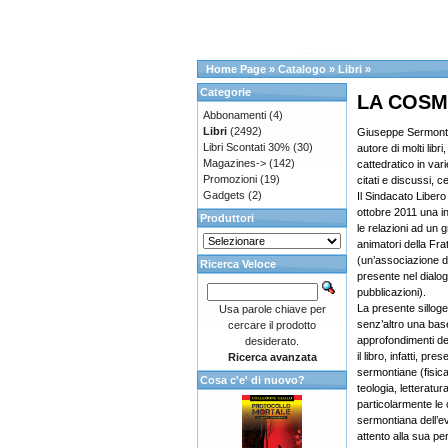
Home Page
»
Catalogo
»
Libri
»
Categorie
LA COSM
Abbonamenti
(4)
Libri
(2492)
Giuseppe Sermonti,
Libri Scontati 30%
(30)
autore di molti libri,
Magazines->
(142)
cattedratico in vari
Promozioni
(19)
citati e discussi, cer
Gadgets
(2)
Il Sindacato Libero S
ottobre 2011 una in
Produttori
le relazioni ad un g
animatori della Fr
(un’associazione di
Ricerca Veloce
presente nel dialog
pubblicazioni).
La presente silloge
Usa parole chiave per
senz’altro una base
cercare il prodotto
approfondimenti de
desiderato.
il libro, infatti, pre
Ricerca avanzata
sermontiane (fisica,
Cosa c'e' di nuovo?
teologia, letteratu
particolarmente le 
sermontiana dell’e
attento alla sua pe