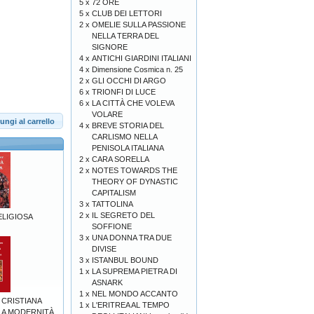
5 x
72 ORE
5 x
CLUB DEI LETTORI
2 x
OMELIE SULLA PASSIONE
NELLA TERRA DEL
SIGNORE
4 x
ANTICHI GIARDINI ITALIANI
4 x
Dimensione Cosmica n. 25
2 x
GLI OCCHI DI ARGO
6 x
TRIONFI DI LUCE
6 x
LA CITTÀ CHE VOLEVA
VOLARE
ungi al carrello
4 x
BREVE STORIA DEL
CARLISMO NELLA
PENISOLA ITALIANA
2 x
CARA SORELLA
2 x
NOTES TOWARDS THE
THEORY OF DYNASTIC
CAPITALISM
3 x
TATTOLINA
2 x
IL SEGRETO DEL
ELIGIOSA
SOFFIONE
3 x
UNA DONNA TRA DUE
DIVISE
3 x
ISTANBUL BOUND
1 x
LA SUPREMA PIETRA DI
ASNARK
1 x
NEL MONDO ACCANTO
 CRISTIANA
1 x
L'ERITREA AL TEMPO
LLA MODERNITÀ