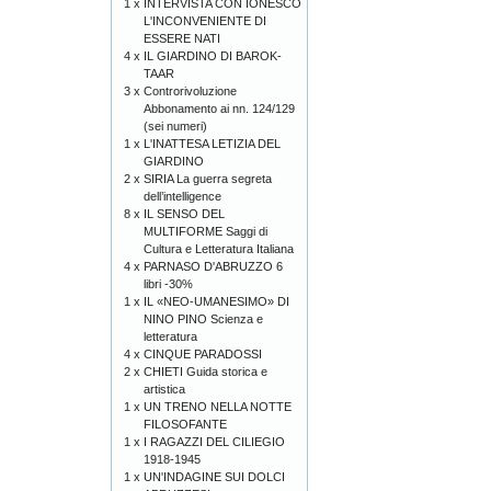
1 x
INTERVISTA CON IONESCO
L'INCONVENIENTE DI
ESSERE NATI
4 x
IL GIARDINO DI BAROK-
TAAR
3 x
Controrivoluzione
Abbonamento ai nn. 124/129
(sei numeri)
1 x
L'INATTESA LETIZIA DEL
GIARDINO
2 x
SIRIA La guerra segreta
dell’intelligence
8 x
IL SENSO DEL
MULTIFORME Saggi di
Cultura e Letteratura Italiana
4 x
PARNASO D'ABRUZZO 6
libri -30%
1 x
IL «NEO-UMANESIMO» DI
NINO PINO Scienza e
letteratura
4 x
CINQUE PARADOSSI
2 x
CHIETI Guida storica e
artistica
1 x
UN TRENO NELLA NOTTE
FILOSOFANTE
1 x
I RAGAZZI DEL CILIEGIO
1918-1945
1 x
UN'INDAGINE SUI DOLCI