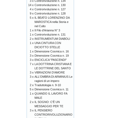
3 x
Controrivoluzione n. 134
14 x
Controrivoluzione n. 130
4 x
Controrivoluzione n. 127
9 x
Controrivoluzione n. 128
5 x
IL BEATO LORENZINO DA
MAROSTICA nella Storia e
nel Culto
1 x
Il Filo d'Arianna N° 3
1 x
Controrivoluzione n. 131
2 x
INSTRUMENTUM DIABOLI
1 x
UNA CINTURA CON
DICIOTTO STELLE
1 x
Dimensione Cosmica n. 16
3 x
Dimensione Cosmica n. 19
3 x
ENCICLICA "PASCENDI"
7 x
LA DOTTRINA CRISTIANA E
LE DOTTRINE DEL SANTO
3 x
VIBRAZIONI D'AMORE
3 x
ALL'OMBRA DI ARMINIUS Le
ragioni di un impero
2 x
Traduttologia n. 9-10
5 x
Dimensione Cosmica n. 11
1 x
QUANDO IL LAVORO FA
MALE
2 x
IL SOGNO: C'È UN
MESSAGGIO PER TE
3 x
IL PENSIERO
CONTRORIVOLUZIONARIO