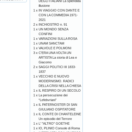
DEGLI ITALIANI La splendida
illusione
1 x
IN VIAGGIO CON DANTE E
CON LA COMMEDIA 1971-
2021
2 x
INCHIOSTRO n. 91
1 x
UN MONDO SENZA
CONFINI
1 x
VARIAZIONI SULLA ROSA
1 x
UNAM SANCTAM
1 x
VALVOLE E POLMONI
3 x
C'ERA UNA VOLTA UN
ARTISTA La storia di Lea e
Giacomo
2 x
SAGGI POLITICI III 1833-
1837
1 x
VECCHIO E NUOVO
MODERNISMO. RADICI
DELLA CRISI NELLA CHIESA
1 x
IL RESPIRO DI UN SECOLO
1 x
La persecuzione dei
“Lefebvriani”
1 x
IL PATERNOSTER DI SAN
GIULIANO OSPITATORE
1 x
IL CONTE DI CHANTELEINE
Un episodio del Terrore
1 x
L' "ALTRO" GOETHE
1 x
IO, PLINIO Console di Roma