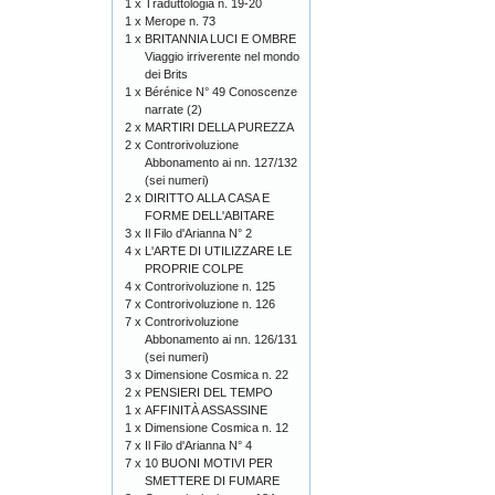
1 x
Traduttologia n. 19-20
1 x
Merope n. 73
1 x
BRITANNIA LUCI E OMBRE
Viaggio irriverente nel mondo
dei Brits
1 x
Bérénice N° 49 Conoscenze
narrate (2)
2 x
MARTIRI DELLA PUREZZA
2 x
Controrivoluzione
Abbonamento ai nn. 127/132
(sei numeri)
2 x
DIRITTO ALLA CASA E
FORME DELL'ABITARE
3 x
Il Filo d'Arianna N° 2
4 x
L'ARTE DI UTILIZZARE LE
PROPRIE COLPE
4 x
Controrivoluzione n. 125
7 x
Controrivoluzione n. 126
7 x
Controrivoluzione
Abbonamento ai nn. 126/131
(sei numeri)
3 x
Dimensione Cosmica n. 22
2 x
PENSIERI DEL TEMPO
1 x
AFFINITÀ ASSASSINE
1 x
Dimensione Cosmica n. 12
7 x
Il Filo d'Arianna N° 4
7 x
10 BUONI MOTIVI PER
SMETTERE DI FUMARE