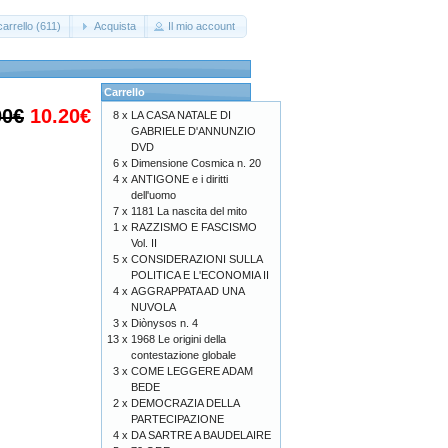
arrello (611)
Acquista
Il mio account
Carrello
00€
10.20€
8 x
LA CASA NATALE DI
GABRIELE D'ANNUNZIO
DVD
6 x
Dimensione Cosmica n. 20
4 x
ANTIGONE e i diritti
dell'uomo
7 x
1181 La nascita del mito
1 x
RAZZISMO E FASCISMO
Vol. II
5 x
CONSIDERAZIONI SULLA
POLITICA E L'ECONOMIA II
4 x
AGGRAPPATA AD UNA
NUVOLA
3 x
Diònysos n. 4
13 x
1968 Le origini della
contestazione globale
3 x
COME LEGGERE ADAM
BEDE
2 x
DEMOCRAZIA DELLA
PARTECIPAZIONE
4 x
DA SARTRE A BAUDELAIRE