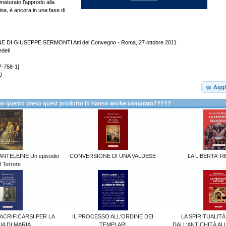
maturato l’approdo alla
a, è ancora in una fase di
.
DI GIUSEPPE SERMONTI Atti del Convegno - Roma, 27 ottobre 2011
edeli
7-758-1]
0
Aggi
anno questo preso quest prodotto lo hanno anche comprato?????
NTELEINE Un episodio
CONVERSIONE DI UNA VALDESE
LA LIBERTA' R
l Terrore
ACRIFICARSI PER LA
IL PROCESSO ALL'ORDINE DEI
LA SPIRITUALITÀ
A DI MARIA
TEMPLARI
DALL'ANTICHITÀ A