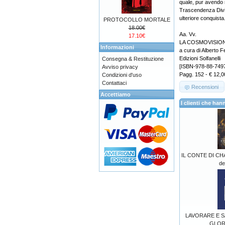
quale, pur avendo 
Trascendenza Divin
ulteriore conquista
PROTOCOLLO MORTALE
18.00€
Aa. Vv.
17.10€
LA COSMOVISIONE 
Informazioni
a cura di Alberto F
Edizioni Solfanelli
Consegna & Restituzione
[ISBN-978-88-749
Avviso privacy
Pagg. 152 - € 12,0
Condizioni d'uso
Contattaci
Recensioni
Accettiamo
I clienti che h
IL CONTE DI CHA
de
LAVORARE E S
GLORI