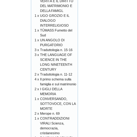
VERITÀ E IL DIRITTO
DEL MATRIMONIO E
DELLA FAMIGL
1 x
UGO GROZIO E IL
DIALOGO
INTERRELIGIOSO
1 x
TÙMASS Fumetto del
Sud
1 x
UN ANGOLO DI
PURGATORIO
3 x
Traduttologia n. 15-16
3 x
THE LANGUAGE OF
SCIENCE IN THE
LONG NINETEENTH
CENTURY
2 x
Traduttologia n. 11-12
4 x
Il primo schema sulla
famiglia e sul matrimonio
2 x
I GIGLI DELLA
MEMORIA
1 x
CONVERSANDO,
SOTTOVOCE, CON LA
MORTE
2 x
Merope n. 69
1 x
CONTRADDIZIONI
VIRALI Scienza,
democrazia,
cristianesimo