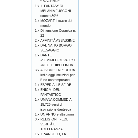
"PASCENDI"
1 x
IL FANTASY DI
MELANIA FUSCONI
sconto 30%
1 x
MOZART Il teatro del
mondo
1 x
Dimensione Cosmica n.
22
2 x
AFFINITÀ ASSASSINE
1 x
DAL NATIO BORGO
SELVAGGIO
1 x
DANTE
«SEMIMEDIOEVALE» E
«NEO-GHIBELLINO»
3 x
ALBIONE LA PERFIDA
ieri e oggi Istruzioni per
l’uso contemporane
1 x
ESPERIA, LE SFIDE
3 x
ENIGMI DEL
FANTASTICO
1 x
UMANA COMMEDIA
15.726 versi di
ispirazione dantesca
1 x
UN ANNO e altri giorni
3 x
RELIGIONI, FEDE,
VERITÀ E
TOLLERANZA
1 x
IL VANGELO, LA