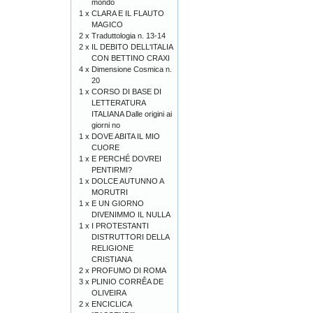
mondo
1 x
CLARA E IL FLAUTO
MAGICO
2 x
Traduttologia n. 13-14
2 x
IL DEBITO DELL'ITALIA
CON BETTINO CRAXI
4 x
Dimensione Cosmica n.
20
1 x
CORSO DI BASE DI
LETTERATURA
ITALIANA Dalle origini ai
giorni no
1 x
DOVE ABITA IL MIO
CUORE
1 x
E PERCHÉ DOVREI
PENTIRMI?
1 x
DOLCE AUTUNNO A
MORUTRI
1 x
E UN GIORNO
DIVENIMMO IL NULLA
1 x
I PROTESTANTI
DISTRUTTORI DELLA
RELIGIONE
CRISTIANA
2 x
PROFUMO DI ROMA
3 x
PLINIO CORRÊA DE
OLIVEIRA
2 x
ENCICLICA