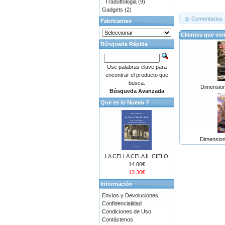
Traduttologia
(9)
Gadgets
(2)
Comentarios
Fabricantes
Clientes que co
Búsqueda Rápida
Use palabras clave para
encontrar el producto que
busca.
Dimension
Búsqueda Avanzada
Que es lo Nuevo ?
Dimension
LA CELLA CELA IL CIELO
14.00€
13.30€
Información
Envíos y Devoluciones
Confidencialidad
Condiciones de Uso
Contáctenos