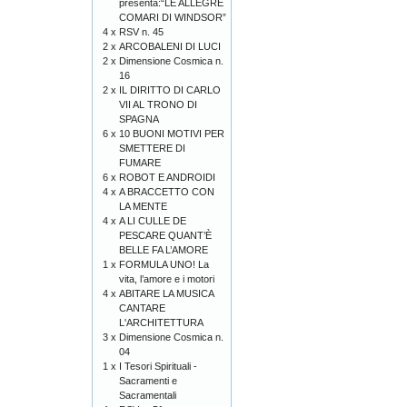
presenta:“LE ALLEGRE
COMARI DI WINDSOR”
4 x
RSV n. 45
2 x
ARCOBALENI DI LUCI
2 x
Dimensione Cosmica n.
16
2 x
IL DIRITTO DI CARLO
VII AL TRONO DI
SPAGNA
6 x
10 BUONI MOTIVI PER
SMETTERE DI
FUMARE
6 x
ROBOT E ANDROIDI
4 x
A BRACCETTO CON
LA MENTE
4 x
A LI CULLE DE
PESCARE QUANT’È
BELLE FA L’AMORE
1 x
FORMULA UNO! La
vita, l’amore e i motori
4 x
ABITARE LA MUSICA
CANTARE
L'ARCHITETTURA
3 x
Dimensione Cosmica n.
04
1 x
I Tesori Spirituali -
Sacramenti e
Sacramentali