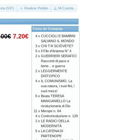
sta (537)
Realizar Pedido
Mi Cuenta
Cesta de Compras
.00€
7.20€
4 x
CUCCIOLI E BAMBINI
SALVANO IL MONDO
3 x
CHI T’A’ SCIÒVETE?
5 x
Il Filo d'Arianna N° 4
2 x
GUERRIERI SERAFICI
Racconti di pace e
bene... e guerra
2 x
LEGGERMENTE
DISTOPICO
4 x
IL COMUNISMO. La
sua natura, i suoi fini, i
suoi mezzi
6 x
Beata TERESA
MANGANIELLO La
rivoluzionaria di Dio
11 x
Merope n. 64
4 x
Controrivoluzione n. 129
2 x
LE RADICI DELLA
MODERNITÀ
5 x
LA CATENA DI
PARTENOPE