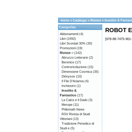
Inicio
»
Catálogo
»
Riviste
»
Insolito & Fantas
Categorías
ROBOT E
Abbonamenti
(4)
Libri
(2492)
[978-88-7475-901-
Libri Scontati 30%
(30)
Promozioni
(19)
Riviste
->
(142)
Abruzzo Letterario
(2)
Berenice
(17)
Controrivoluzione
(15)
Dimensione Cosmica
(35)
Diònysos
(10)
Il Filo D'Arianna
(4)
Inchiostro
(1)
Insolito &
Fantastico
(17)
La Calce e il Dado
(3)
Merope
(11)
Philomath News
RSV Rivista di Studi
Vittoriani
(13)
Tradizione Periodico di
Studi e
(5)