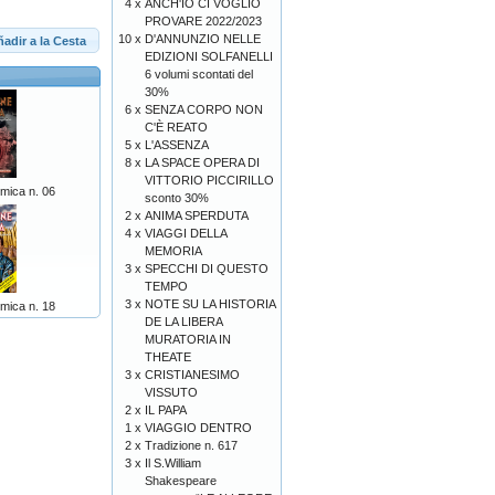
4 x
ANCH'IO CI VOGLIO
PROVARE 2022/2023
10 x
D'ANNUNZIO NELLE
adir a la Cesta
EDIZIONI SOLFANELLI
6 volumi scontati del
30%
6 x
SENZA CORPO NON
C'È REATO
5 x
L'ASSENZA
8 x
LA SPACE OPERA DI
VITTORIO PICCIRILLO
mica n. 06
sconto 30%
2 x
ANIMA SPERDUTA
4 x
VIAGGI DELLA
MEMORIA
3 x
SPECCHI DI QUESTO
TEMPO
3 x
NOTE SU LA HISTORIA
mica n. 18
DE LA LIBERA
MURATORIA IN
THEATE
3 x
CRISTIANESIMO
VISSUTO
2 x
IL PAPA
1 x
VIAGGIO DENTRO
2 x
Tradizione n. 617
3 x
Il S.William
Shakespeare