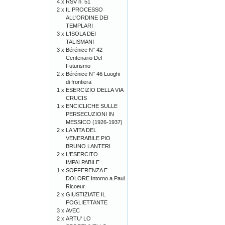
4 x
RSV n. 51
2 x
IL PROCESSO
ALL'ORDINE DEI
TEMPLARI
3 x
L'ISOLA DEI
TALISMANI
3 x
Bérénice N° 42
Centenario Del
Futurismo
2 x
Bérénice N° 46 Luoghi
di frontiera
1 x
ESERCIZIO DELLA VIA
CRUCIS
1 x
ENCICLICHE SULLE
PERSECUZIONI IN
MESSICO (1926-1937)
2 x
LA VITA DEL
VENERABILE PIO
BRUNO LANTERI
2 x
L'ESERCITO
IMPALPABILE
1 x
SOFFERENZA E
DOLORE Intorno a Paul
Ricoeur
2 x
GIUSTIZIATE IL
FOGLIETTANTE
3 x
AVEC
2 x
ARTU' LO