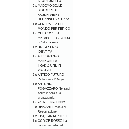
SFORTUNELLO
3 x
MADEMOISELLE
BISTOURI DI
BAUDELAIRE O
DELL’INSENSATEZZA
1 x
CENTRALITÀ DEL
MONDO PERIFERICO
1 x
CHE COS'È LA
METAPOLITICA a cura
di Aldo La Fata
1 x
UNITÀ SENZA
IDENTITÀ
1 x
ALESSANDRO
MANZONI LA
TRADIZIONE IN
VIAGGIO
2 x
ANTICO FUTURO
Richiami dell'Origine
1 x
ANTONIO
FOGAZZARO Nei suoi
scritti e nella sua
propaganda
1 x
FATALE INFLUSSO
2 x
DIAMANTI Poesie di
Resurrezione
1 x
CINQUANTA POESIE
1 x
CODICE ROSSO La
divisa più bella del