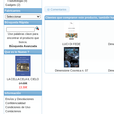
Traduttologia
(9)
Gadgets
(2)
Comentarios
Fabricantes
Clientes que compraron este producto, también h
Búsqueda Rápida
Use palabras clave para
encontrar el producto que
busca.
LUCI DI FEDE
Dime
Búsqueda Avanzada
Que es lo Nuevo ?
Dimensione Cosmica n. 07
Dime
LA CELLA CELA IL CIELO
14.00€
13.30€
Información
Envíos y Devoluciones
Confidencialidad
Condiciones de Uso
Contáctenos