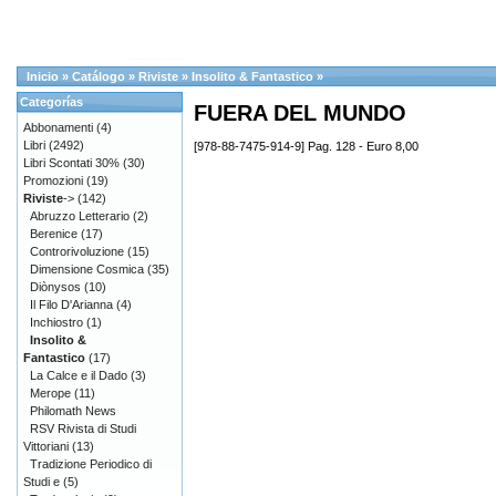
Inicio
»
Catálogo
»
Riviste
»
Insolito & Fantastico
»
Categorías
FUERA DEL MUNDO
Abbonamenti
(4)
Libri
(2492)
[978-88-7475-914-9] Pag. 128 - Euro 8,00
Libri Scontati 30%
(30)
Promozioni
(19)
Riviste
->
(142)
Abruzzo Letterario
(2)
Berenice
(17)
Controrivoluzione
(15)
Dimensione Cosmica
(35)
Diònysos
(10)
Il Filo D'Arianna
(4)
Inchiostro
(1)
Insolito &
Fantastico
(17)
La Calce e il Dado
(3)
Merope
(11)
Philomath News
RSV Rivista di Studi
Vittoriani
(13)
Tradizione Periodico di
Studi e
(5)