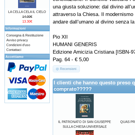
una giusta soluzione: dal divino all
LA CELLA CELA IL CIELO
attraverso la Chiesa. Il modernismo 
14.00€
andare dall’umano al divino senza la 
13.30€
Informazioni
Consegna & Restituzione
Pio XII
Avviso privacy
HUMANI GENERIS
Condizioni d'uso
Contattaci
Edizione Amicizia Cristiana [ISBN-9
Accettiamo
Pag. 64 - € 5,00
Recensioni
I clienti che hanno questo preso 
comprato?????
IL PATRONATO DI SAN GIUSEPPE
QUAS PRIM
SULLA CHIESA UNIVERSALE