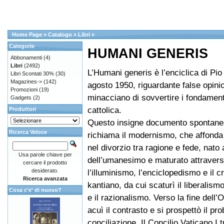
Home Page
»
Catalogo
»
Libri
»
Categorie
HUMANI GENERIS
Abbonamenti
(4)
Libri
(2492)
L’Humani generis è l’enciclica di Pio 
Libri Scontati 30%
(30)
Magazines->
(142)
agosto 1950, riguardante false opini
Promozioni
(19)
minacciano di sovvertire i fondamenti
Gadgets
(2)
cattolica.
Produttori
Questo insigne documento spontan
Ricerca Veloce
richiama il modernismo, che affonda 
nel divorzio tra ragione e fede, nato
Usa parole chiave per
dell’umanesimo e maturato attraver
cercare il prodotto
desiderato.
l’illuminismo, l’enciclopedismo e il c
Ricerca avanzata
kantiano, da cui scaturì il liberalism
Cosa c'e' di nuovo?
e il razionalismo. Verso la fine dell’
acuì il contrasto e si prospettò il pr
conciliazione. Il Concilio Vaticano I t