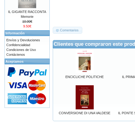
IL GIGANTE RACCONTA
Memorie
10.00€
9.50€
Comentarios
Información
Envíos y Devoluciones
Clientes que compraron este pro
Confidencialidad
Condiciones de Uso
Contáctenos
Aceptamos
ENCICLICHE POLITICHE
IL PRIM
CONVERSIONE DI UNA VALDESE
IL PONTE 