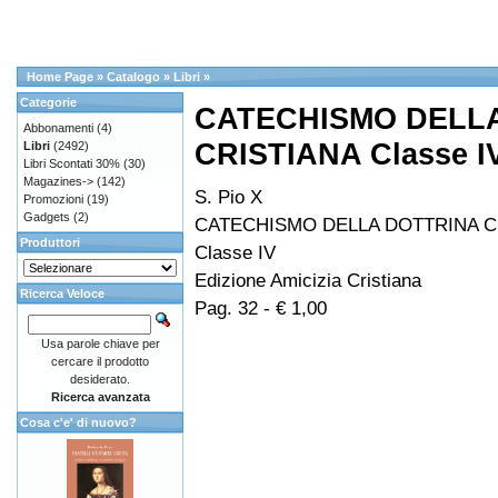
Home Page
»
Catalogo
»
Libri
»
Categorie
CATECHISMO DELL
Abbonamenti
(4)
CRISTIANA Classe I
Libri
(2492)
Libri Scontati 30%
(30)
Magazines->
(142)
S. Pio X
Promozioni
(19)
Gadgets
(2)
CATECHISMO DELLA DOTTRINA C
Produttori
Classe IV
Edizione Amicizia Cristiana
Ricerca Veloce
Pag. 32 - € 1,00
Usa parole chiave per
cercare il prodotto
desiderato.
Ricerca avanzata
Cosa c'e' di nuovo?