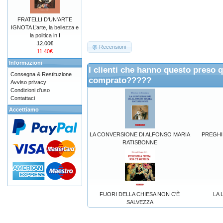
FRATELLI D'UN'ARTE
IGNOTA L’arte, la bellezza e
la politica in I
12.00€
Recensioni
11.40€
Informazioni
I clienti che hanno questo preso 
Consegna & Restituzione
comprato?????
Avviso privacy
Condizioni d'uso
Contattaci
Accettiamo
LA CONVERSIONE DI ALFONSO MARIA
PREGHIER
RATISBONNE
FUORI DELLA CHIESA NON C'È
LA 
SALVEZZA