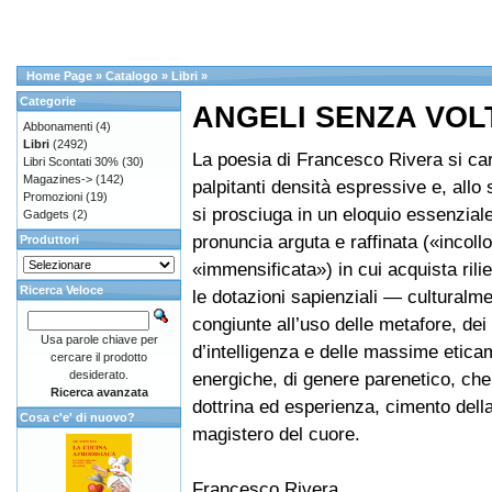
Home Page
»
Catalogo
»
Libri
»
Categorie
ANGELI SENZA VOL
Abbonamenti
(4)
Libri
(2492)
La poesia di Francesco Rivera si car
Libri Scontati 30%
(30)
Magazines->
(142)
palpitanti densità espressive e, allo
Promozioni
(19)
si prosciuga in un eloquio essenziale
Gadgets
(2)
pronuncia arguta e raffinata («incoll
Produttori
«immensificata») in cui acquista rilie
Ricerca Veloce
le dotazioni sapienziali — culturalm
congiunte all’uso delle metafore, dei 
Usa parole chiave per
d’intelligenza e delle massime etic
cercare il prodotto
desiderato.
energiche, di genere parenetico, che
Ricerca avanzata
dottrina ed esperienza, cimento della
Cosa c'e' di nuovo?
magistero del cuore.
Francesco Rivera