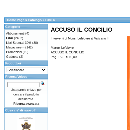
Home Page
»
Catalogo
»
Libri
»
Categorie
ACCUSO IL CONCILIO
Abbonamenti
(4)
Libri
(2492)
Interventi di Mons. Lefebvre al Vaticano II.
Libri Scontati 30%
(30)
Magazines->
(142)
Marcel Lefebvre
Promozioni
(19)
ACCUSO IL CONCILIO
Gadgets
(2)
Pag. 152 - € 10,00
Produttori
Ricerca Veloce
Usa parole chiave per
cercare il prodotto
desiderato.
Ricerca avanzata
Cosa c'e' di nuovo?