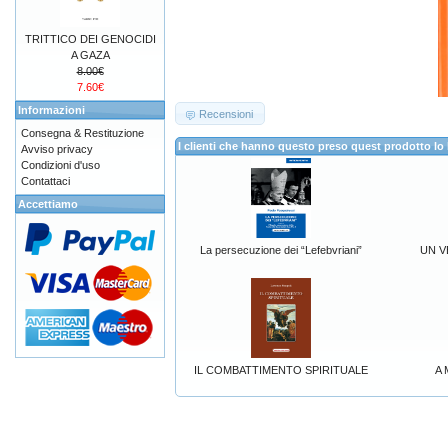
TRITTICO DEI GENOCIDI
A GAZA
8.00€
7.60€
Informazioni
Recensioni
Consegna & Restituzione
I clienti che hanno questo preso quest prodotto 
Avviso privacy
Condizioni d'uso
Contattaci
Accettiamo
La persecuzione dei “Lefebvriani”
UN V
IL COMBATTIMENTO SPIRITUALE
A 