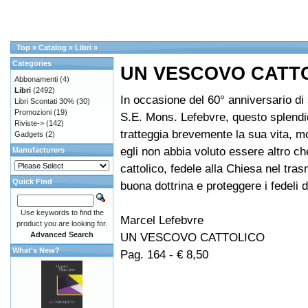
Top
»
Catalog
»
Libri
»
Categories
UN VESCOVO CATT
Abbonamenti
(4)
Libri
(2492)
In occasione del 60° anniversario di
Libri Scontati 30%
(30)
Promozioni
(19)
S.E. Mons. Lefebvre, questo splendid
Riviste->
(142)
tratteggia brevemente la sua vita, 
Gadgets
(2)
egli non abbia voluto essere altro c
Manufacturers
cattolico, fedele alla Chiesa nel tras
Quick Find
buona dottrina e proteggere i fedeli da
Use keywords to find the
Marcel Lefebvre
product you are looking for.
Advanced Search
UN VESCOVO CATTOLICO
What's New?
Pag. 164 - € 8,50