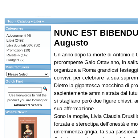
Top
»
Catalog
»
Libri
»
Categories
NUNC EST BIBENDUM
Abbonamenti
(4)
Augusto
Libri
(2492)
Libri Scontati 30%
(30)
Promozioni
(19)
Un anno dopo la morte di Antonio e 
Riviste->
(142)
Gadgets
(2)
prorompente Gaio Ottaviano, in salita
Manufacturers
organizza a Roma grandiosi festegg
convivi, per celebrare la sua suprem
Quick Find
Dietro la gigantesca macchina di pr
sapientemente amministrata dal futu
Use keywords to find the
si stagliano però due figure chiavi, ar
product you are looking for.
Advanced Search
sua affermazione.
What's New?
Sono la moglie, Livia Claudia Drusil
forzata e stereotipa dell’onestà e mo
un’eminenza grigia, la sua passional