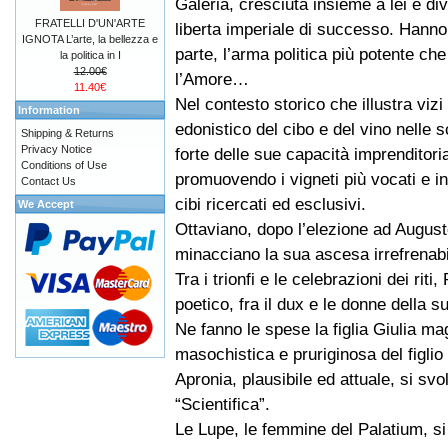
Galeria, cresciuta insieme a lei e di
FRATELLI D'UN'ARTE
liberta imperiale di successo. Hanno 
IGNOTA L’arte, la bellezza e
parte, l’arma politica più potente che
la politica in I
12.00€
l’Amore…
11.40€
Nel contesto storico che illustra vizi 
Information
edonistico del cibo e del vino nelle 
Shipping & Returns
Privacy Notice
forte delle sue capacità imprenditoria
Conditions of Use
promuovendo i vigneti più vocati e i
Contact Us
cibi ricercati ed esclusivi.
We Accept
Ottaviano, dopo l’elezione ad Augusto
minacciano la sua ascesa irrefrenabi
Tra i trionfi e le celebrazioni dei ri
poetico, fra il dux e le donne della su
Ne fanno le spese la figlia Giulia mag
masochistica e pruriginosa del figlio d
Apronia, plausibile ed attuale, si svo
“Scientifica”.
Le Lupe, le femmine del Palatium, si