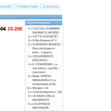
sta (536)
Realizar Pedido
Mi Cuenta
Cesta de Compras
00€
10.20€
4 x
CUCCIOLI E BAMBINI
SALVANO IL MONDO
3 x
CHI T’A’ SCIÒVETE?
5 x
Il Filo d'Arianna N° 4
2 x
GUERRIERI SERAFICI
Racconti di pace e
bene... e guerra
2 x
LEGGERMENTE
DISTOPICO
4 x
IL COMUNISMO. La
sua natura, i suoi fini, i
suoi mezzi
6 x
Beata TERESA
MANGANIELLO La
rivoluzionaria di Dio
11 x
Merope n. 64
4 x
Controrivoluzione n. 129
2 x
LE RADICI DELLA
MODERNITÀ
5 x
LA CATENA DI
PARTENOPE