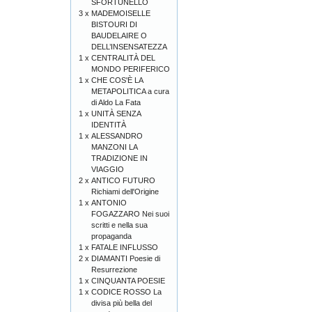
SFORTUNELLO
3 x
MADEMOISELLE
BISTOURI DI
BAUDELAIRE O
DELL’INSENSATEZZA
1 x
CENTRALITÀ DEL
MONDO PERIFERICO
1 x
CHE COS'È LA
METAPOLITICA a cura
di Aldo La Fata
1 x
UNITÀ SENZA
IDENTITÀ
1 x
ALESSANDRO
MANZONI LA
TRADIZIONE IN
VIAGGIO
2 x
ANTICO FUTURO
Richiami dell'Origine
1 x
ANTONIO
FOGAZZARO Nei suoi
scritti e nella sua
propaganda
1 x
FATALE INFLUSSO
2 x
DIAMANTI Poesie di
Resurrezione
1 x
CINQUANTA POESIE
1 x
CODICE ROSSO La
divisa più bella del