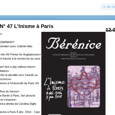
Ver Ce
N° 47 L'Inisme à Paris
12.
e»
COMPARATI”
ntretien avec Gabriel-Aldo
«An INI Primer for Anglophones»
«L’Inisme à la recherche du sens
an’t live a day without Inism»
Itattoo»
e la pluralité vers l’unicité ou
’essence»
isme à l’Université de Paris XII-
 «Rua do Inismo»
Borée à Paris, l’art pictural
ie et s’expose»
a diretta da Carolina Diglio
nisme à Paris 8 déc. 2014 - 3 jan