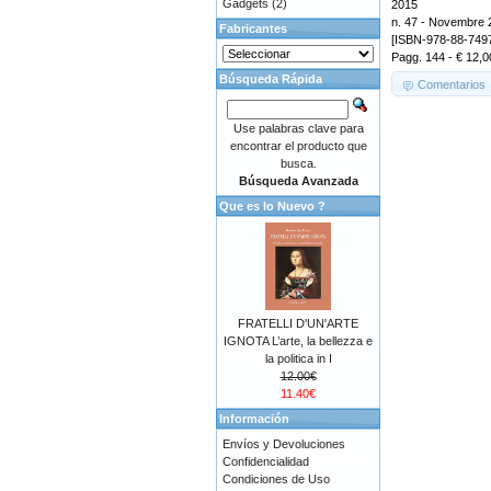
Gadgets
(2)
2015
n. 47 - Novembre 
Fabricantes
[ISBN-978-88-749
Pagg. 144 - € 12,0
Búsqueda Rápida
Comentarios
Use palabras clave para
encontrar el producto que
busca.
Búsqueda Avanzada
Que es lo Nuevo ?
FRATELLI D'UN'ARTE
IGNOTA L’arte, la bellezza e
la politica in I
12.00€
11.40€
Información
Envíos y Devoluciones
Confidencialidad
Condiciones de Uso