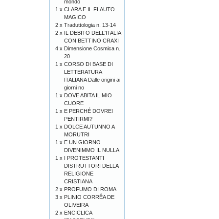
mondo
1 x
CLARA E IL FLAUTO
MAGICO
2 x
Traduttologia n. 13-14
2 x
IL DEBITO DELL'ITALIA
CON BETTINO CRAXI
4 x
Dimensione Cosmica n.
20
1 x
CORSO DI BASE DI
LETTERATURA
ITALIANA Dalle origini ai
giorni no
1 x
DOVE ABITA IL MIO
CUORE
1 x
E PERCHÉ DOVREI
PENTIRMI?
1 x
DOLCE AUTUNNO A
MORUTRI
1 x
E UN GIORNO
DIVENIMMO IL NULLA
1 x
I PROTESTANTI
DISTRUTTORI DELLA
RELIGIONE
CRISTIANA
2 x
PROFUMO DI ROMA
3 x
PLINIO CORRÊA DE
OLIVEIRA
2 x
ENCICLICA