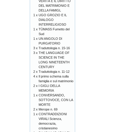
VERITÀ E IL DIRITTO
DEL MATRIMONIO E
DELLA FAMIGL
1 x
UGO GROZIO E IL
DIALOGO
INTERRELIGIOSO
1 x
TÙMASS Fumetto del
Sud
1 x
UN ANGOLO DI
PURGATORIO
3 x
Traduttologia n. 15-16
3 x
THE LANGUAGE OF
SCIENCE IN THE
LONG NINETEENTH
CENTURY
2 x
Traduttologia n. 11-12
4 x
Il primo schema sulla
famiglia e sul matrimonio
2 x
I GIGLI DELLA
MEMORIA
1 x
CONVERSANDO,
SOTTOVOCE, CON LA
MORTE
2 x
Merope n. 69
1 x
CONTRADDIZIONI
VIRALI Scienza,
democrazia,
cristianesimo