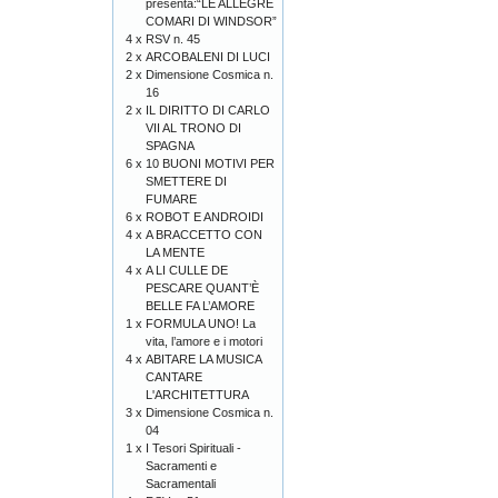
presenta:“LE ALLEGRE
COMARI DI WINDSOR”
4 x
RSV n. 45
2 x
ARCOBALENI DI LUCI
2 x
Dimensione Cosmica n.
16
2 x
IL DIRITTO DI CARLO
VII AL TRONO DI
SPAGNA
6 x
10 BUONI MOTIVI PER
SMETTERE DI
FUMARE
6 x
ROBOT E ANDROIDI
4 x
A BRACCETTO CON
LA MENTE
4 x
A LI CULLE DE
PESCARE QUANT’È
BELLE FA L’AMORE
1 x
FORMULA UNO! La
vita, l’amore e i motori
4 x
ABITARE LA MUSICA
CANTARE
L'ARCHITETTURA
3 x
Dimensione Cosmica n.
04
1 x
I Tesori Spirituali -
Sacramenti e
Sacramentali