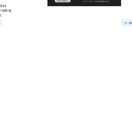
2014
7-696-6]
0
Añ