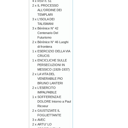
4 x
RSV n. 51
2 x
IL PROCESSO
ALL'ORDINE DEI
TEMPLARI
3 x
L'ISOLA DEI
TALISMANI
3 x
Bérénice N° 42
Centenario Del
Futurismo
2 x
Bérénice N° 46 Luoghi
di frontiera
1 x
ESERCIZIO DELLA VIA
CRUCIS
1 x
ENCICLICHE SULLE
PERSECUZIONI IN
MESSICO (1926-1937)
2 x
LA VITA DEL
VENERABILE PIO
BRUNO LANTERI
2 x
L'ESERCITO
IMPALPABILE
1 x
SOFFERENZA E
DOLORE Intorno a Paul
Ricoeur
2 x
GIUSTIZIATE IL
FOGLIETTANTE
3 x
AVEC
2 x
ARTU' LO