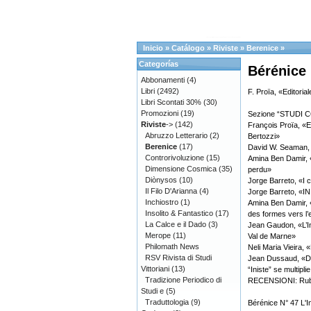
Inicio
»
Catálogo
»
Riviste
»
Berenice
»
Categorías
Bérénice 
Abbonamenti
(4)
Libri
(2492)
F. Proïa, «Editorial
Libri Scontati 30%
(30)
Promozioni
(19)
Sezione “STUDI 
Riviste
->
(142)
François Proïa, «E
Abruzzo Letterario
(2)
Bertozzi»
Berenice
(17)
David W. Seaman, 
Controrivoluzione
(15)
Amina Ben Damir, 
Dimensione Cosmica
(35)
perdu»
Diònysos
(10)
Jorge Barreto, «I c
Il Filo D'Arianna
(4)
Jorge Barreto, «IN
Inchiostro
(1)
Amina Ben Damir, «D
Insolito & Fantastico
(17)
des formes vers l
La Calce e il Dado
(3)
Jean Gaudon, «L’In
Merope
(11)
Val de Marne»
Philomath News
Neli Maria Vieira,
RSV Rivista di Studi
Jean Dussaud, «De 
Vittoriani
(13)
“Iniste” se multipl
Tradizione Periodico di
RECENSIONI: Rubric
Studi e
(5)
Traduttologia
(9)
Bérénice N° 47 L'I