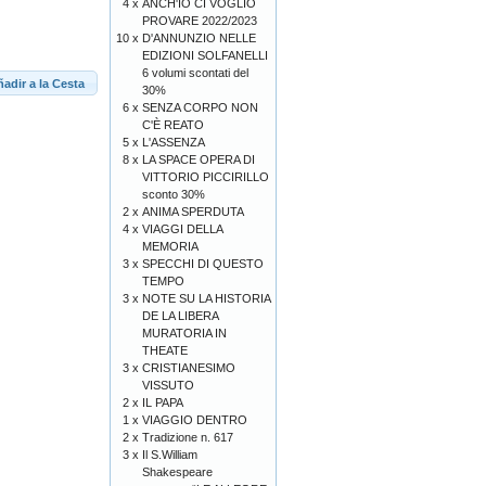
4 x
ANCH'IO CI VOGLIO
PROVARE 2022/2023
10 x
D'ANNUNZIO NELLE
EDIZIONI SOLFANELLI
6 volumi scontati del
adir a la Cesta
30%
6 x
SENZA CORPO NON
C'È REATO
5 x
L'ASSENZA
8 x
LA SPACE OPERA DI
VITTORIO PICCIRILLO
sconto 30%
2 x
ANIMA SPERDUTA
4 x
VIAGGI DELLA
MEMORIA
3 x
SPECCHI DI QUESTO
TEMPO
3 x
NOTE SU LA HISTORIA
DE LA LIBERA
MURATORIA IN
THEATE
3 x
CRISTIANESIMO
VISSUTO
2 x
IL PAPA
1 x
VIAGGIO DENTRO
2 x
Tradizione n. 617
3 x
Il S.William
Shakespeare