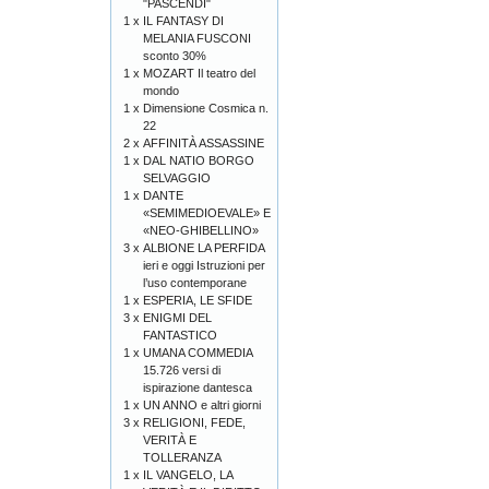
"PASCENDI"
1 x
IL FANTASY DI
MELANIA FUSCONI
sconto 30%
1 x
MOZART Il teatro del
mondo
1 x
Dimensione Cosmica n.
22
2 x
AFFINITÀ ASSASSINE
1 x
DAL NATIO BORGO
SELVAGGIO
1 x
DANTE
«SEMIMEDIOEVALE» E
«NEO-GHIBELLINO»
3 x
ALBIONE LA PERFIDA
ieri e oggi Istruzioni per
l’uso contemporane
1 x
ESPERIA, LE SFIDE
3 x
ENIGMI DEL
FANTASTICO
1 x
UMANA COMMEDIA
15.726 versi di
ispirazione dantesca
1 x
UN ANNO e altri giorni
3 x
RELIGIONI, FEDE,
VERITÀ E
TOLLERANZA
1 x
IL VANGELO, LA