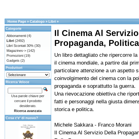
Home Page
»
Catalogo
»
Libri
»
Categorie
Il Cinema Al Servizio
Abbonamenti
(4)
Propaganda, Politica
Libri
(2492)
Libri Scontati 30%
(30)
Magazines->
(142)
Un libro dettagliato che ripercorre la 
Promozioni
(19)
Gadgets
(2)
il cinema mondiale, a partire dai pri
Produttori
particolare attenzione a un aspetto sp
coinvolgimento del cinema con la poli
Ricerca Veloce
propaganda e soprattutto la guerra.
Una rievocazione obiettiva che riport
Usa parole chiave per
fatti e personaggi nella giusta dimens
cercare il prodotto
desiderato.
storica e politica.
Ricerca avanzata
Cosa c'e' di nuovo?
Michele Sakkara - Franco Morani
Il Cinema Al Servizio Della Propagan