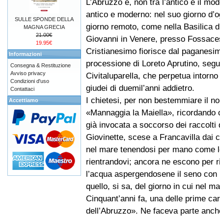
L’Abruzzo è, non tra l’antico e il mo
antico e moderno: nel suo giorno d’og
SULLE SPONDE DELLA
giorno remoto, come nella Basilica d
MAGNA GRECIA
21.00€
Giovanni in Venere, presso Fossacesi
19.95€
Cristianesimo fiorisce dal paganesi
Informazioni
processione di Loreto Aprutino, segui
Consegna & Restituzione
Avviso privacy
Civitaluparella, che perpetua intorno 
Condizioni d'uso
giudei di duemil’anni addietro.
Contattaci
I chietesi, per non bestemmiare il 
Accettiamo
«Mannaggia la Maiella», ricordando c
già invocata a soccorso dei raccolti 
Giovinette, scese a Francavilla dai c
nel mare tenendosi per mano come le
rientrandovi; ancora ne escono per rie
l’acqua aspergendosene il seno con 
quello, si sa, del giorno in cui nel 
Cinquant’anni fa, una delle prime ca
dell’Abruzzo». Ne faceva parte anche