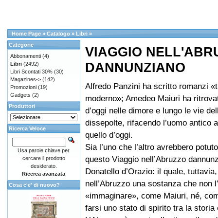
Home Page
»
Catalogo
»
Libri
»
Categorie
VIAGGIO NELL'ABR
Abbonamenti
(4)
DANNUNZIANO
Libri
(2492)
Libri Scontati 30%
(30)
Magazines->
(142)
Alfredo Panzini ha scritto romanzi «tr
Promozioni
(19)
Gadgets
(2)
moderno»; Amedeo Maiuri ha ritrova
Produttori
d’oggi nelle dimore e lungo le vie del
dissepolte, rifacendo l’uomo antico 
Ricerca Veloce
quello d’oggi.
Sia l’uno che l’altro avrebbero potut
Usa parole chiave per
questo Viaggio nell’Abruzzo dannunz
cercare il prodotto
desiderato.
Donatello d’Orazio: il quale, tuttavia
Ricerca avanzata
nell’Abruzzo una sostanza che non l’
Cosa c'e' di nuovo?
«immaginare», come Maiuri, né, com
farsi uno stato di spirito tra la storia