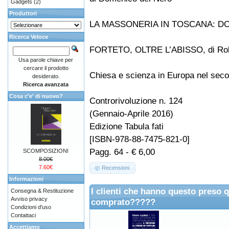
Gadgets
(2)
Produttori
LA MASSONERIA IN TOSCANA: DOVE
Ricerca Veloce
FORTETO, OLTRE L’ABISSO, di Rob
Usa parole chiave per
cercare il prodotto
Chiesa e scienza in Europa nel secol
desiderato.
Ricerca avanzata
Cosa c'e' di nuovo?
Controrivoluzione n. 124
(Gennaio-Aprile 2016)
Edizione Tabula fati
[ISBN-978-88-7475-821-0]
Pagg. 64 - € 6,00
SCOMPOSIZIONI
8.00€
7.60€
Recensioni
Informazioni
I clienti che hanno questo preso 
Consegna & Restituzione
Avviso privacy
comprato?????
Condizioni d'uso
Contattaci
Accettiamo