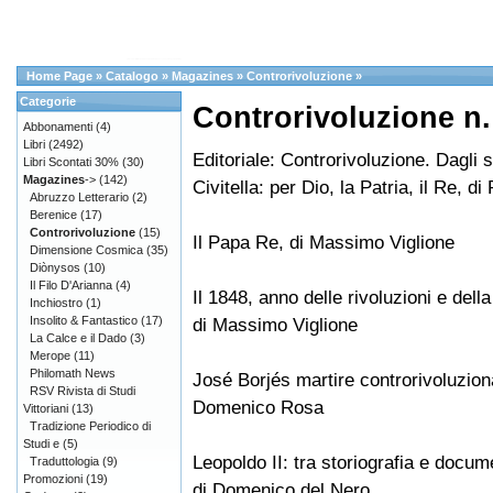
Home Page
»
Catalogo
»
Magazines
»
Controrivoluzione
»
Categorie
Controrivoluzione n.
Abbonamenti
(4)
Libri
(2492)
Editoriale: Controrivoluzione. Dagli sp
Libri Scontati 30%
(30)
Magazines
->
(142)
Civitella: per Dio, la Patria, il Re, di
Abruzzo Letterario
(2)
Berenice
(17)
Controrivoluzione
(15)
Il Papa Re, di Massimo Viglione
Dimensione Cosmica
(35)
Diònysos
(10)
Il Filo D'Arianna
(4)
Il 1848, anno delle rivoluzioni e dell
Inchiostro
(1)
Insolito & Fantastico
(17)
di Massimo Viglione
La Calce e il Dado
(3)
Merope
(11)
Philomath News
José Borjés martire controrivoluziona
RSV Rivista di Studi
Domenico Rosa
Vittoriani
(13)
Tradizione Periodico di
Studi e
(5)
Leopoldo II: tra storiografia e docume
Traduttologia
(9)
Promozioni
(19)
di Domenico del Nero