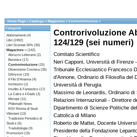
Home Page
»
Catalogo
»
Magazines
»
Controrivoluzione
»
Categorie
Controrivoluzione A
Abbonamenti
(4)
124/129 (sei numeri)
Libri
(2492)
Libri Scontati 30%
(30)
Magazines
->
(142)
Comitato Scientifico
Abruzzo Letterario
(2)
Berenice
(17)
Neri Capponi, Università di Firenze -
Controrivoluzione
(15)
Tribunale Ecclesiastico Francesco 
Dimensione Cosmica
(35)
Diònysos
(10)
d'Annone, Ordinario di Filosofia del Di
Il Filo D'Arianna
(4)
Università di Perugia
Inchiostro
(1)
Insolito & Fantastico
(17)
Massimo de Leonardis, Ordinario di S
La Calce e il Dado
(3)
Merope
(11)
Relazioni Internazionali - Direttore d
Philomath News
Dipartimento di Scienze Politiche del
RSV Rivista di Studi
Vittoriani
(13)
Cattolica di Milano
Tradizione Periodico di
Roberto de Mattei, Docente Universit
Studi e
(5)
Traduttologia
(9)
Presidente della Fondazione Lepant
Promozioni
(19)