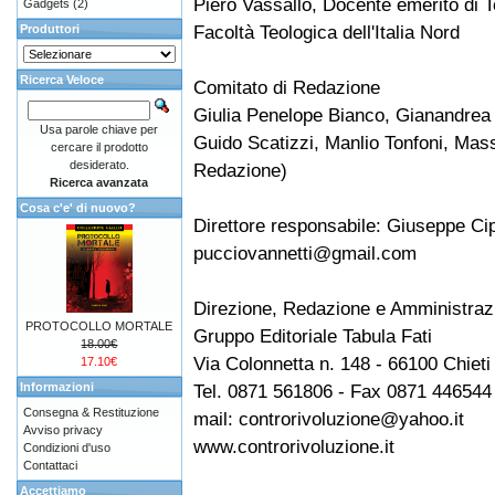
Piero Vassallo, Docente emerito di T
Gadgets
(2)
Facoltà Teologica dell'Italia Nord
Produttori
Ricerca Veloce
Comitato di Redazione
Giulia Penelope Bianco, Gianandrea d
Usa parole chiave per
Guido Scatizzi, Manlio Tonfoni, Mass
cercare il prodotto
desiderato.
Redazione)
Ricerca avanzata
Cosa c'e' di nuovo?
Direttore responsabile: Giuseppe Cip
pucciovannetti@gmail.com
Direzione, Redazione e Amministraz
PROTOCOLLO MORTALE
Gruppo Editoriale Tabula Fati
18.00€
Via Colonnetta n. 148 - 66100 Chieti
17.10€
Informazioni
Tel. 0871 561806 - Fax 0871 446544
Consegna & Restituzione
mail: controrivoluzione@yahoo.it
Avviso privacy
www.controrivoluzione.it
Condizioni d'uso
Contattaci
Accettiamo