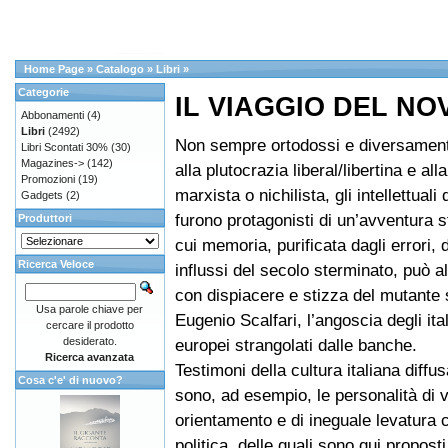
Home Page
»
Catalogo
»
Libri
»
Categorie
IL VIAGGIO DEL N
Abbonamenti
(4)
Libri
(2492)
Non sempre ortodossi e diversamente 
Libri Scontati 30%
(30)
Magazines->
(142)
alla plutocrazia liberal/libertina e al
Promozioni
(19)
marxista o nichilista, gli intellettual
Gadgets
(2)
furono protagonisti di un’avventura s
Produttori
cui memoria, purificata dagli errori, 
Ricerca Veloce
influssi del secolo sterminato, può al
con dispiacere e stizza del mutante
Usa parole chiave per
Eugenio Scalfari, l’angoscia degli ital
cercare il prodotto
desiderato.
europei strangolati dalle banche.
Ricerca avanzata
Testimoni della cultura italiana diffus
Cosa c'e' di nuovo?
sono, ad esempio, le personalità di v
orientamento e di ineguale levatura c
politica, delle quali sono qui proposti 