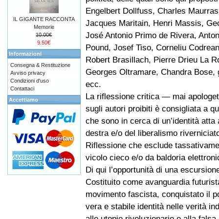
Engelbert Dollfuss, Charles Maurras,
IL GIGANTE RACCONTA
Jacques Maritain, Henri Massis, Geo
Memorie
José Antonio Primo de Rivera, Anton
10.00€
9.50€
Pound, Josef Tiso, Corneliu Codrean
Informazioni
Robert Brasillach, Pierre Drieu La 
Consegna & Restituzione
Georges Oltramare, Chandra Bose, gli
Avviso privacy
Condizioni d'uso
ecc.
Contattaci
La riflessione critica — mai apologet
Accettiamo
sugli autori proibiti è consigliata a q
che sono in cerca di un’identità atta 
destra e/o del liberalismo riverniciato
Riflessione che esclude tassativamen
vicolo cieco e/o da baldoria elettroni
Di qui l’opportunità di una escursion
Costituito come avanguardia futurista
movimento fascista, conquistato il po
vera e stabile identità nelle verità in
alle utopie rivoluzionarie e alla fals