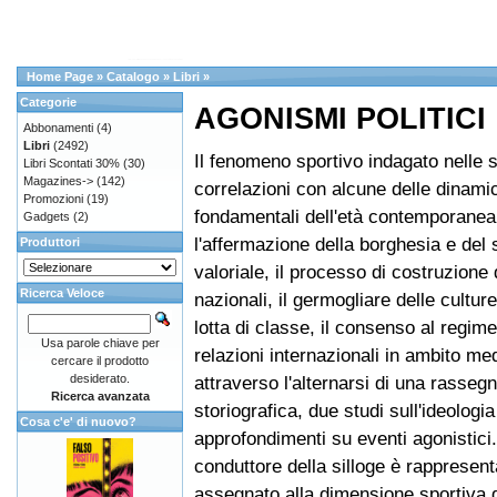
Home Page
»
Catalogo
»
Libri
»
Categorie
AGONISMI POLITICI
Abbonamenti
(4)
Libri
(2492)
Il fenomeno sportivo indagato nelle 
Libri Scontati 30%
(30)
Magazines->
(142)
correlazioni con alcune delle dinami
Promozioni
(19)
fondamentali dell'età contemporanea
Gadgets
(2)
l'affermazione della borghesia e del
Produttori
valoriale, il processo di costruzione d
Ricerca Veloce
nazionali, il germogliare delle culture
lotta di classe, il consenso al regime
Usa parole chiave per
relazioni internazionali in ambito me
cercare il prodotto
desiderato.
attraverso l'alternarsi di una rasseg
Ricerca avanzata
storiografica, due studi sull'ideologi
Cosa c'e' di nuovo?
approfondimenti su eventi agonistici. I
conduttore della silloge è rappresenta
assegnato alla dimensione sportiva d