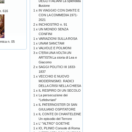
DEGLI ITALIANI La splendida
illusione
1 x
IN VIAGGIO CON DANTE E
n. 616
CON LA COMMEDIA 1971-
2021
2 x
INCHIOSTRO n. 91
1 x
UN MONDO SENZA
CONFINI
1 x
VARIAZIONI SULLA ROSA
mica n. 05
1 x
UNAM SANCTAM
1 x
VALVOLE E POLMONI
3 x
C'ERA UNA VOLTA UN
ARTISTA La storia di Lea e
Giacomo
2 x
SAGGI POLITICI III 1833-
1837
1 x
VECCHIO E NUOVO
MODERNISMO. RADICI
DELLA CRISI NELLA CHIESA
1 x
IL RESPIRO DI UN SECOLO
1 x
La persecuzione dei
“Lefebvriani”
1 x
IL PATERNOSTER DI SAN
GIULIANO OSPITATORE
1 x
IL CONTE DI CHANTELEINE
Un episodio del Terrore
1 x
L' "ALTRO" GOETHE
1 x
IO, PLINIO Console di Roma