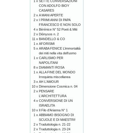
1 x
SETTE CONVERSAZIONI
CON ADOLFO BIOY
CASARES
2 x
A MANI APERTE
2 x
I PRIMI ANNI DI PAPA
FRANCESCO E NON SOLO
4 x
Bérénice N° 52 Poeti & Miti
2 x
Diònysos n. 2
11 x
BANDELLO & CO
1 x
AFORISMI
5 x
ARABA FENICE L’immortalità
dei miti nella vita dell’uomo
1 x
CARLISMO PER
NAPOLITANI
8 x
DIAMANTI ROSA
1 x
ALLA FINE DEL MONDO
Irrequieta miscellanea
3 x
AH L'AMOUR
10 x
Dimensione Cosmica n. 04
2 x
PENSARE
L'ARCHITETTURA
4 x
CONVERSIONE DI UN
ISRAELITA
10 x
Il Filo d'Arianna N° 1
1 x
ABBIAMO BISOGNO DI
SCUOLE E DI MAESTRI!
2 x
Traduttologia n. 21-22
2 x
Traduttologia n. 23-24