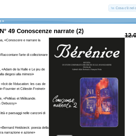
Cosa c'è nel c
e
»
N° 49 Conoscenze narrate (2)
12.
ma, «Conoscere e narrare la
Raccontare l’arte di collezionare
 «Adam de la Halle e Le jeu de
lla diegesi alla mimesi»
récit de l’éducation: les cas de
in-Fournier et Célestin Freinet»
e, «Pelléas et Mélisande.
us Debussy»
ittà e paesaggi nelle canzoni di
«Bernard Heidsieck: poesia della
tra narrazione e azione»