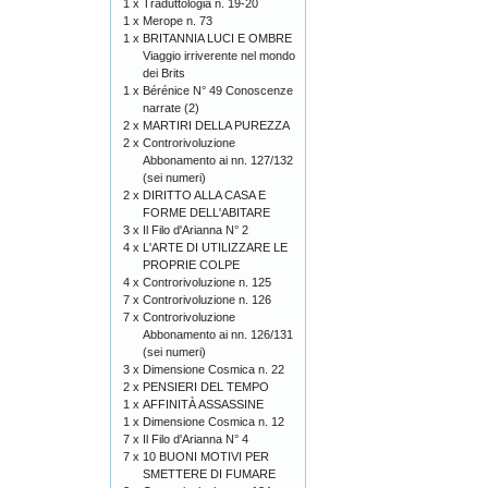
1 x
Traduttologia n. 19-20
1 x
Merope n. 73
1 x
BRITANNIA LUCI E OMBRE
Viaggio irriverente nel mondo
dei Brits
1 x
Bérénice N° 49 Conoscenze
narrate (2)
2 x
MARTIRI DELLA PUREZZA
2 x
Controrivoluzione
Abbonamento ai nn. 127/132
(sei numeri)
2 x
DIRITTO ALLA CASA E
FORME DELL'ABITARE
3 x
Il Filo d'Arianna N° 2
4 x
L'ARTE DI UTILIZZARE LE
PROPRIE COLPE
4 x
Controrivoluzione n. 125
7 x
Controrivoluzione n. 126
7 x
Controrivoluzione
Abbonamento ai nn. 126/131
(sei numeri)
3 x
Dimensione Cosmica n. 22
2 x
PENSIERI DEL TEMPO
1 x
AFFINITÀ ASSASSINE
1 x
Dimensione Cosmica n. 12
7 x
Il Filo d'Arianna N° 4
7 x
10 BUONI MOTIVI PER
SMETTERE DI FUMARE