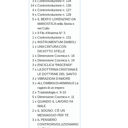
3 x
Controrivoluzione n. 134
14 x
Controrivoluzione n. 130
4 x
Controrivoluzione n. 127
9 x
Controrivoluzione n. 128
5 x
IL BEATO LORENZINO DA
MAROSTICA nella Storia e
nel Culto
1 x
Il Filo d'Arianna N° 3
1 x
Controrivoluzione n. 131
2 x
INSTRUMENTUM DIABOLI
1 x
UNA CINTURA CON
DICIOTTO STELLE
1 x
Dimensione Cosmica n. 16
3 x
Dimensione Cosmica n. 19
3 x
ENCICLICA "PASCENDI"
7 x
LA DOTTRINA CRISTIANA E
LE DOTTRINE DEL SANTO
3 x
VIBRAZIONI D'AMORE
3 x
ALL'OMBRA DI ARMINIUS Le
ragioni di un impero
2 x
Traduttologia n. 9-10
5 x
Dimensione Cosmica n. 11
1 x
QUANDO IL LAVORO FA
MALE
2 x
IL SOGNO: C'È UN
MESSAGGIO PER TE
3 x
IL PENSIERO
CONTRORIVOLUZIONARIO