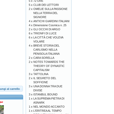
5 x
72 ORE
5 x
CLUB DEI LETTORI
2 x
OMELIE SULLA PASSIONE
NELLA TERRA DEL
SIGNORE
4 x
ANTICHI GIARDINI ITALIANI
4 x
Dimensione Cosmica n. 25
2 x
GLI OCCHI DI ARGO
6 x
TRIONFI DI LUCE
6 x
LA CITTÀ CHE VOLEVA
VOLARE
4 x
BREVE STORIA DEL
CARLISMO NELLA
PENISOLA ITALIANA
2 x
CARA SORELLA
2 x
NOTES TOWARDS THE
THEORY OF DYNASTIC
CAPITALISM
3 x
TATTOLINA
2 x
IL SEGRETO DEL
SOFFIONE
3 x
UNA DONNA TRA DUE
ungi al carrello
DIVISE
3 x
ISTANBUL BOUND
1 x
LA SUPREMA PIETRA DI
ASNARK
1 x
NEL MONDO ACCANTO
1 x
L'ERITREA AL TEMPO