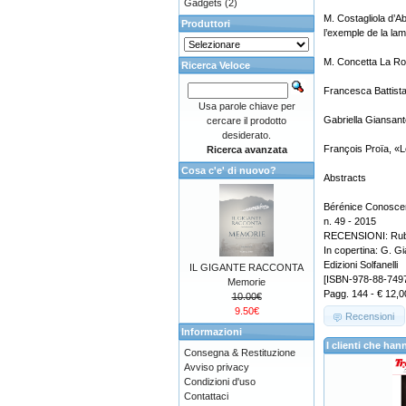
Gadgets
(2)
M. Costagliola d’A
Produttori
l’exemple de la la
M. Concetta La Rocc
Ricerca Veloce
Francesca Battista
Usa parole chiave per
Gabriella Giansan
cercare il prodotto
desiderato.
François Proïa, «
Ricerca avanzata
Cosa c'e' di nuovo?
Abstracts
Bérénice Conoscen
n. 49 - 2015
RECENSIONI: Rubric
In copertina: G. Gi
Edizioni Solfanelli
IL GIGANTE RACCONTA
[ISBN-978-88-749
Memorie
Pagg. 144 - € 12,0
10.00€
9.50€
Recensioni
Informazioni
I clienti che h
Consegna & Restituzione
Avviso privacy
Condizioni d'uso
Contattaci