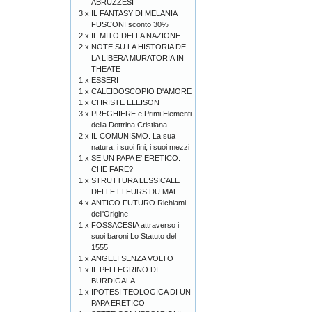
ABRUZZESI
3 x
IL FANTASY DI MELANIA
FUSCONI sconto 30%
2 x
IL MITO DELLA NAZIONE
2 x
NOTE SU LA HISTORIA DE
LA LIBERA MURATORIA IN
THEATE
1 x
ESSERI
1 x
CALEIDOSCOPIO D'AMORE
1 x
CHRISTE ELEISON
3 x
PREGHIERE e Primi Elementi
della Dottrina Cristiana
2 x
IL COMUNISMO. La sua
natura, i suoi fini, i suoi mezzi
1 x
SE UN PAPA E' ERETICO:
CHE FARE?
1 x
STRUTTURA LESSICALE
DELLE FLEURS DU MAL
4 x
ANTICO FUTURO Richiami
dell'Origine
1 x
FOSSACESIA attraverso i
suoi baroni Lo Statuto del
1555
1 x
ANGELI SENZA VOLTO
1 x
IL PELLEGRINO DI
BURDIGALA
1 x
IPOTESI TEOLOGICA DI UN
PAPA ERETICO