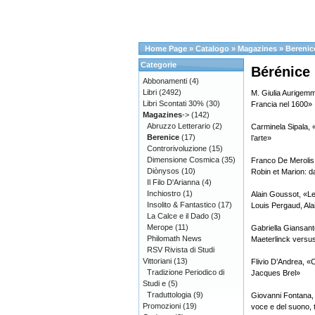
Home Page
»
Catalogo
»
Magazines
»
Berenic
Categorie
Bérénice 
Abbonamenti
(4)
Libri
(2492)
M. Giulia Aurigem
Libri Scontati 30%
(30)
Francia nel 1600»
Magazines
->
(142)
Abruzzo Letterario
(2)
Carminela Sipala, «
Berenice
(17)
l’arte»
Controrivoluzione
(15)
Dimensione Cosmica
(35)
Franco De Merolis,
Diònysos
(10)
Robin et Marion: da
Il Filo D'Arianna
(4)
Inchiostro
(1)
Alain Goussot, «Le 
Insolito & Fantastico
(17)
Louis Pergaud, Ala
La Calce e il Dado
(3)
Merope
(11)
Gabriella Giansant
Philomath News
Maeterlinck vers
RSV Rivista di Studi
Vittoriani
(13)
Flivio D’Andrea, «C
Tradizione Periodico di
Jacques Brel»
Studi e
(5)
Traduttologia
(9)
Giovanni Fontana, 
Promozioni
(19)
voce e del suono, 