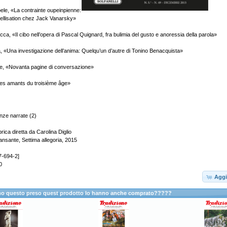
bele, «La contrainte oupeinpienne:
mellisation chez Jack Vanarsky»
a, «Il cibo nell’opera di Pascal Quignard, fra bulimia del gusto e anoressia della parola»
, «Una investigazione dell’anima: Quelqu’un d’autre di Tonino Benacquista»
te, «Novanta pagine di conversazione»
Les amants du troisième âge»
ze narrate (2)
a diretta da Carolina Diglio
ansante, Settima allegoria, 2015
7-694-2]
0
Aggi
anno questo preso quest prodotto lo hanno anche comprato?????