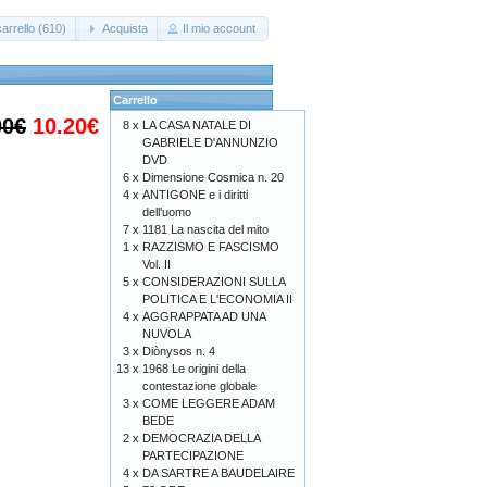
arrello (610)
Acquista
Il mio account
Carrello
00€
10.20€
8 x
LA CASA NATALE DI
GABRIELE D'ANNUNZIO
DVD
6 x
Dimensione Cosmica n. 20
4 x
ANTIGONE e i diritti
dell'uomo
7 x
1181 La nascita del mito
1 x
RAZZISMO E FASCISMO
Vol. II
5 x
CONSIDERAZIONI SULLA
POLITICA E L'ECONOMIA II
4 x
AGGRAPPATA AD UNA
NUVOLA
3 x
Diònysos n. 4
13 x
1968 Le origini della
contestazione globale
3 x
COME LEGGERE ADAM
BEDE
2 x
DEMOCRAZIA DELLA
PARTECIPAZIONE
4 x
DA SARTRE A BAUDELAIRE