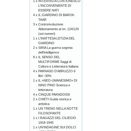
1 x
INTERVISTA CON IONESCO
L'INCONVENIENTE DI
ESSERE NATI
4 x
IL GIARDINO DI BAROK-
TAAR
3 x
Controrivoluzione
Abbonamento ai nn. 124/129
(sei numeri)
1 x
L'INATTESA LETIZIA DEL
GIARDINO
2 x
SIRIA La guerra segreta
dell’intelligence
8 x
IL SENSO DEL
MULTIFORME Saggi di
Cultura e Letteratura Italiana
4 x
PARNASO D'ABRUZZO 6
libri -30%
1 x
IL «NEO-UMANESIMO» DI
NINO PINO Scienza e
letteratura
4 x
CINQUE PARADOSSI
2 x
CHIETI Guida storica e
artistica
1 x
UN TRENO NELLA NOTTE
FILOSOFANTE
1 x
I RAGAZZI DEL CILIEGIO
1918-1945
1 x
UN'INDAGINE SUI DOLCI