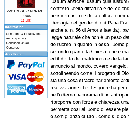
iussum anziché iussum quia iustum),
contesto «della dittatura e del colon
PROTOCOLLO MORTALE
pensiero unico e della cultura domin
18.00€
17.10€
ideologia del gender di cui Papa Fra
Informazioni
anche al n. 56 di Amoris laetitia), pa
Consegna & Restituzione
legge naturale che non è un peso dat
Avviso privacy
Condizioni d'uso
dell’uomo in quanto in essa l’uomo 
Contattaci
secondo quanto la Chiesa, che è madr
Accettiamo
ed il diritto del matrimonio e della 
annuncio al mondo, ovvero vangelo, 
sottolineando come il progetto di Dio
sia una cosa straordinariamente ardu
realizzazione che il Signore ha per i 
nell’odierno panorama di un antropoc
riproporre con forza e chiarezza una
permetta così all’uomo di essere p
e somiglianza di Dio”, come si dice n