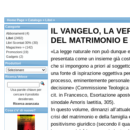
Home Page
»
Catalogo
»
Libri
»
Categorie
IL VANGELO, LA VER
Abbonamenti
(4)
DEL MATRIMONIO E
Libri
(2492)
Libri Scontati 30%
(30)
Magazines->
(142)
«La legge naturale non può dunque 
Promozioni
(19)
Gadgets
(2)
presentata come un insieme già costi
Produttori
che si impongono a priori al soggett
una fonte di ispirazione oggettiva per
Ricerca Veloce
processo, eminentemente personale,
decisione» (Commissione Teologica 
Usa parole chiave per
cit. in Francesco, Esortazione apost
cercare il prodotto
desiderato.
sinodale Amoris laetitia, 305).
Ricerca avanzata
In questo volume, dinnanzi all’attual
Cosa c'e' di nuovo?
crisi del matrimonio e della famiglia 
positivismo giuridico (secondo il qua