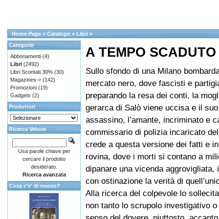
Home Page
»
Catalogo
»
Libri
»
Categorie
A TEMPO SCADUTO
Abbonamenti
(4)
Libri
(2492)
Sullo sfondo di una Milano bombarda
Libri Scontati 30%
(30)
Magazines->
(142)
mercato nero, dove fascisti e partigi
Promozioni
(19)
preparando la resa dei conti, la mogl
Gadgets
(2)
gerarca di Salò viene uccisa e il su
Produttori
assassino, l’amante, incriminato e ca
Ricerca Veloce
commissario di polizia incaricato de
crede a questa versione dei fatti e i
Usa parole chiave per
rovina, dove i morti si contano a mili
cercare il prodotto
desiderato.
dipanare una vicenda aggrovigliata,
Ricerca avanzata
con ostinazione la verità di quell’uni
Cosa c'e' di nuovo?
Alla ricerca del colpevole lo sollecit
non tanto lo scrupolo investigativo o
senso del dovere, piuttosto, accanto 