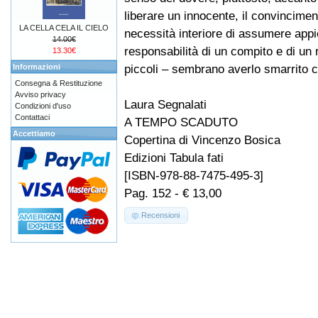
liberare un innocente, il convincimen
LA CELLA CELA IL CIELO
necessità interiore di assumere appi
14.00€
responsabilità di un compito e di un r
13.30€
piccoli – sembrano averlo smarrito c
Informazioni
Consegna & Restituzione
Avviso privacy
Laura Segnalati
Condizioni d'uso
Contattaci
A TEMPO SCADUTO
Accettiamo
Copertina di Vincenzo Bosica
Edizioni Tabula fati
[ISBN-978-88-7475-495-3]
Pag. 152 - € 13,00
Recensioni