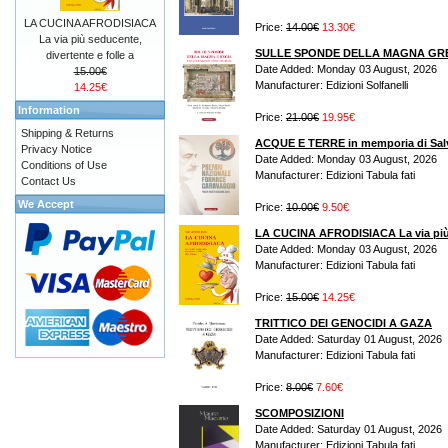
LA CUCINA AFRODISIACA
Price:
14.00€
13.30€
La via più seducente,
SULLE SPONDE DELLA MAGNA GR
divertente e folle a
Date Added: Monday 03 August, 2026
15.00€
Manufacturer: Edizioni Solfanelli
14.25€
Information
Price:
21.00€
19.95€
Shipping & Returns
ACQUE E TERRE in memporia di Sal
Privacy Notice
Date Added: Monday 03 August, 2026
Conditions of Use
Manufacturer: Edizioni Tabula fati
Contact Us
We Accept
Price:
10.00€
9.50€
LA CUCINA AFRODISIACA La via più s
Date Added: Monday 03 August, 2026
Manufacturer: Edizioni Tabula fati
Price:
15.00€
14.25€
TRITTICO DEI GENOCIDI A GAZA
Date Added: Saturday 01 August, 2026
Manufacturer: Edizioni Tabula fati
Price:
8.00€
7.60€
SCOMPOSIZIONI
Date Added: Saturday 01 August, 2026
Manufacturer: Edizioni Tabula fati