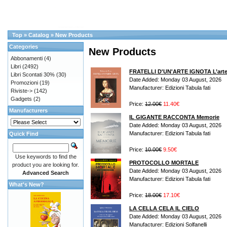
Top
»
Catalog
»
New Products
Categories
New Products
Abbonamenti
(4)
Libri
(2492)
FRATELLI D'UN'ARTE IGNOTA L’arte, la
Libri Scontati 30%
(30)
Date Added: Monday 03 August, 2026
Promozioni
(19)
Manufacturer: Edizioni Tabula fati
Riviste->
(142)
Gadgets
(2)
Price:
12.00€
11.40€
Manufacturers
IL GIGANTE RACCONTA Memorie
Date Added: Monday 03 August, 2026
Manufacturer: Edizioni Tabula fati
Quick Find
Price:
10.00€
9.50€
Use keywords to find the
PROTOCOLLO MORTALE
product you are looking for.
Date Added: Monday 03 August, 2026
Advanced Search
Manufacturer: Edizioni Tabula fati
What's New?
Price:
18.00€
17.10€
LA CELLA CELA IL CIELO
Date Added: Monday 03 August, 2026
Manufacturer: Edizioni Solfanelli