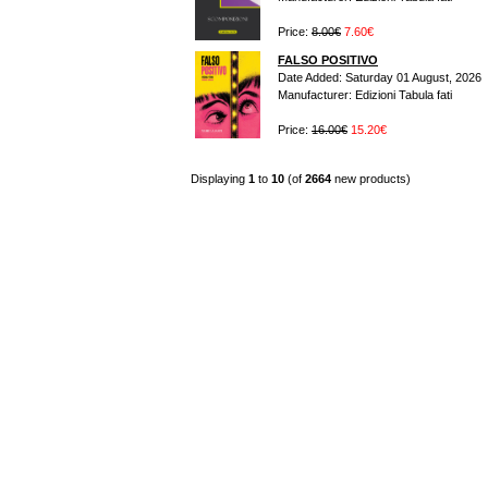
Price:
8.00€
7.60€
FALSO POSITIVO
Date Added: Saturday 01 August, 2026
Manufacturer: Edizioni Tabula fati
Price:
16.00€
15.20€
Displaying
1
to
10
(of
2664
new products)