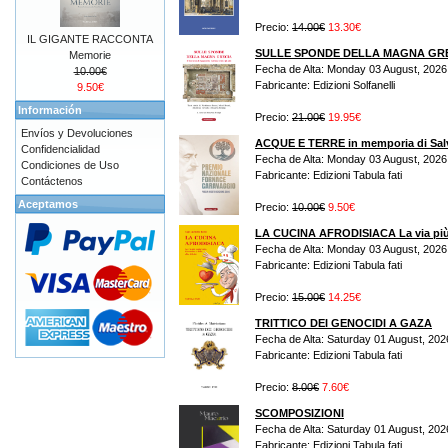
Precio:
14.00€
13.30€
IL GIGANTE RACCONTA
SULLE SPONDE DELLA MAGNA GR
Memorie
Fecha de Alta: Monday 03 August, 2026
10.00€
Fabricante: Edizioni Solfanelli
9.50€
Información
Precio:
21.00€
19.95€
Envíos y Devoluciones
ACQUE E TERRE in memporia di Sal
Confidencialidad
Fecha de Alta: Monday 03 August, 2026
Condiciones de Uso
Fabricante: Edizioni Tabula fati
Contáctenos
Aceptamos
Precio:
10.00€
9.50€
LA CUCINA AFRODISIACA La via più s
Fecha de Alta: Monday 03 August, 2026
Fabricante: Edizioni Tabula fati
Precio:
15.00€
14.25€
TRITTICO DEI GENOCIDI A GAZA
Fecha de Alta: Saturday 01 August, 202
Fabricante: Edizioni Tabula fati
Precio:
8.00€
7.60€
SCOMPOSIZIONI
Fecha de Alta: Saturday 01 August, 202
Fabricante: Edizioni Tabula fati