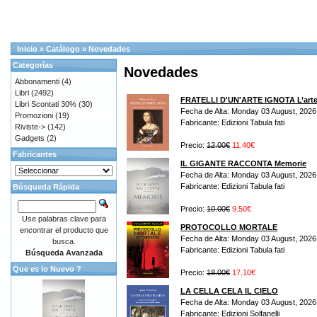
Inicio
»
Catálogo
»
Novedades
Categorías
Novedades
Abbonamenti
(4)
Libri
(2492)
FRATELLI D'UN'ARTE IGNOTA L’arte, la
Libri Scontati 30%
(30)
Fecha de Alta: Monday 03 August, 2026
Promozioni
(19)
Fabricante: Edizioni Tabula fati
Riviste->
(142)
Gadgets
(2)
Precio:
12.00€
11.40€
Fabricantes
IL GIGANTE RACCONTA Memorie
Fecha de Alta: Monday 03 August, 2026
Fabricante: Edizioni Tabula fati
Búsqueda Rápida
Precio:
10.00€
9.50€
Use palabras clave para
PROTOCOLLO MORTALE
encontrar el producto que
Fecha de Alta: Monday 03 August, 2026
busca.
Fabricante: Edizioni Tabula fati
Búsqueda Avanzada
Que es lo Nuevo ?
Precio:
18.00€
17.10€
LA CELLA CELA IL CIELO
Fecha de Alta: Monday 03 August, 2026
Fabricante: Edizioni Solfanelli