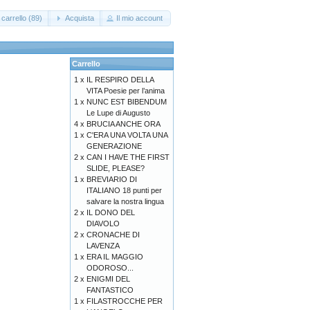
carrello (89)
Acquista
Il mio account
Carrello
1 x
IL RESPIRO DELLA
VITA Poesie per l’anima
1 x
NUNC EST BIBENDUM
Le Lupe di Augusto
4 x
BRUCIA ANCHE ORA
1 x
C'ERA UNA VOLTA UNA
GENERAZIONE
2 x
CAN I HAVE THE FIRST
SLIDE, PLEASE?
1 x
BREVIARIO DI
ITALIANO 18 punti per
salvare la nostra lingua
2 x
IL DONO DEL
DIAVOLO
2 x
CRONACHE DI
LAVENZA
1 x
ERA IL MAGGIO
ODOROSO...
2 x
ENIGMI DEL
FANTASTICO
1 x
FILASTROCCHE PER