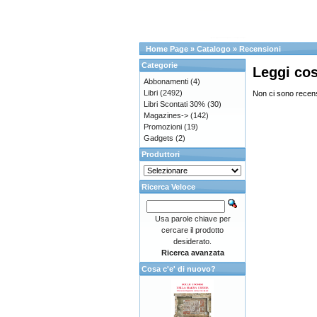
Home Page
»
Catalogo
»
Recensioni
Categorie
Leggi cos
Abbonamenti
(4)
Libri
(2492)
Non ci sono recens
Libri Scontati 30%
(30)
Magazines->
(142)
Promozioni
(19)
Gadgets
(2)
Produttori
Ricerca Veloce
Usa parole chiave per
cercare il prodotto
desiderato.
Ricerca avanzata
Cosa c'e' di nuovo?