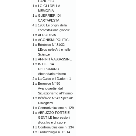
L'ANGELO
1 x
I GIGLI DELLA
MEMORIA
1 x
GUERRIERI DI
CARTAPESTA
4 x
1968 Le origini della
contestazione globale
1 x
AFRODISIA
1 x
AGONISMI POLITICI
1 x
Bérénice N° 31/32
L’Eros nelle Arti e nelle
Scienze
1 x
AFFINITÀ ASSASSINE
1 x
IN DIFESA
DELL'UMANO
Abecedario minimo
2 x
La Calce e il Dado n. 1
1 x
Bérénice N° 50
Avanguardie: dal
Situazionismo all'Inismo
1 x
Bérénice N° 43 Speciale
Dialogismi
1 x
Controrivoluzione n. 129
1 x
ABRUZZO FORTE E
GENTILE Impressioni
d’occhio e di cuore
1 x
Controrivoluzione n. 134
1 x
Traduttologia n. 13-14