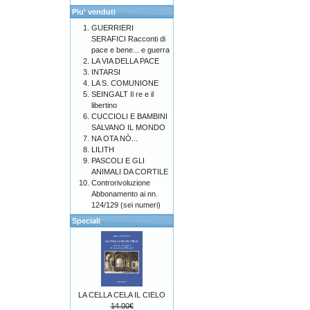
Piu' venduti
GUERRIERI
SERAFICI Racconti di
pace e bene... e guerra
LA VIA DELLA PACE
INTARSI
LA S. COMUNIONE
SEINGALT Il re e il
libertino
CUCCIOLI E BAMBINI
SALVANO IL MONDO
NA OTA NÒ...
LILITH
PASCOLI E GLI
ANIMALI DA CORTILE
Controrivoluzione
Abbonamento ai nn.
124/129 (sei numeri)
Speciali
LA CELLA CELA IL CIELO
14.00€