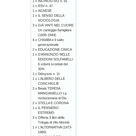
1 x
INCHIOSTRO n. 91
1 x
RSV n. 47
1 x
AGNESE
1 x
IL SENSO DELLA
SOCIOLOGIA
3 x
GIÀ VINTI NEL CUORE
Un carteggio famigliare
(1936-1944)
4 x
CHAABA e il salto
generazionale
2 x
EDUCAZIONE CINICA
1 x
D'ANNUNZIO NELLE
EDIZIONI SOLFANELLI
6 volumi scontati del
30%
1 x
Diònysos n. 11
1 x
L'ALBERO DELLE
CONCHIGLIE
2 x
Beata TERESA
MANGANIELLO La
rivoluzionaria di Dio
2 x
STELLA E CORONA
1 x
IL PENSIERO
ESTREMO
3 x
Offerta 3 libri della
Trilogia di Vito Moretti
1 x
L'ALTERNATIVA (1973-
1980)