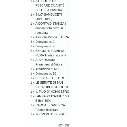
1 x
A LI CULLE DE
PESCARE QUANT’È
BELLE FA L’AMORE
1 x
SILVA SAMBUCETI
(1095-1099)
1 x
A CORTA DISTANZA Il
mondo della boxe si
racconta
1 x
Assunta Menna: LAURA
4 x
Diònysos n. 2
1 x
Diònysos n. 9
2 x
ENIGMI IN CAMICIA
NERA Tredici racconti
2 x
ADVERSARIA
Frammenti d'Autore
1 x
Tradizione n. 618
1 x
Diònysos n. 10
1 x
CLUB DEI LETTORI
1 x
LE SERATE DI SAN
PIETROBURGO OGGI
1 x
IL FILO D'INCHIOSTRO
1 x
PARNASO D'ABRUZZO
6 libri -30%
1 x
L'ARCA E L'AMERCA
Racconti siciliani
1 x
IN CREDITO DI SOLE
824.13€