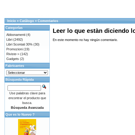
Inicio
»
Catálogo
»
Comentarios
Categorías
Leer lo que estàn diciendo 
Abbonamenti
(4)
Libri
(2492)
En este momento no hay ningún comentario.
Libri Scontati 30%
(30)
Promozioni
(19)
Riviste->
(142)
Gadgets
(2)
Fabricantes
Búsqueda Rápida
Use palabras clave para
encontrar el producto que
busca.
Búsqueda Avanzada
Que es lo Nuevo ?