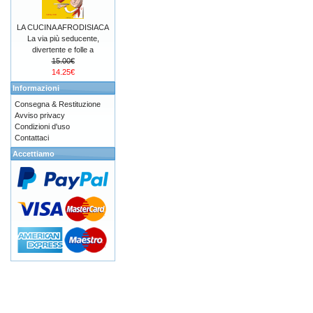
LA CUCINA AFRODISIACA
La via più seducente,
divertente e folle a
15.00€
14.25€
Informazioni
Consegna & Restituzione
Avviso privacy
Condizioni d'uso
Contattaci
Accettiamo