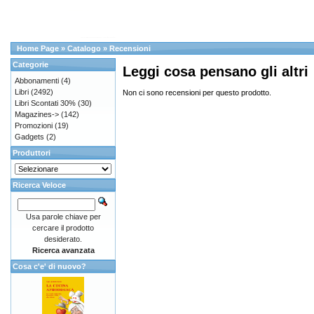
Home Page
»
Catalogo
»
Recensioni
Categorie
Leggi cosa pensano gli altri
Abbonamenti
(4)
Libri
(2492)
Non ci sono recensioni per questo prodotto.
Libri Scontati 30%
(30)
Magazines->
(142)
Promozioni
(19)
Gadgets
(2)
Produttori
Ricerca Veloce
Usa parole chiave per
cercare il prodotto
desiderato.
Ricerca avanzata
Cosa c'e' di nuovo?