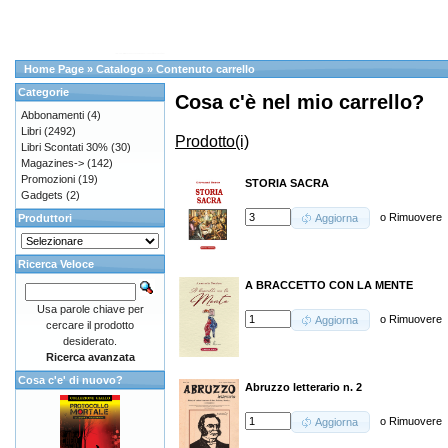
Home Page
»
Catalogo
»
Contenuto carrello
Categorie
Cosa c'è nel mio carrello?
Abbonamenti
(4)
Libri
(2492)
Prodotto(i)
Libri Scontati 30%
(30)
Magazines->
(142)
Promozioni
(19)
STORIA SACRA
Gadgets
(2)
o
Rimuovere
Produttori
Aggiorna
Ricerca Veloce
A BRACCETTO CON LA MENTE
Usa parole chiave per
o
Rimuovere
Aggiorna
cercare il prodotto
desiderato.
Ricerca avanzata
Cosa c'e' di nuovo?
Abruzzo letterario n. 2
o
Rimuovere
Aggiorna