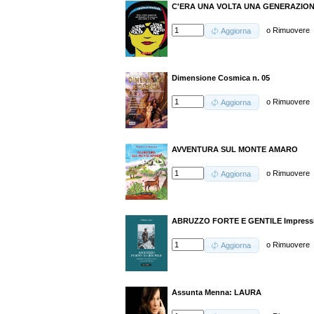
C'ERA UNA VOLTA UNA GENERAZIO
o
Rimuovere
Aggiorna
Dimensione Cosmica n. 05
o
Rimuovere
Aggiorna
AVVENTURA SUL MONTE AMARO
o
Rimuovere
Aggiorna
ABRUZZO FORTE E GENTILE Impression
o
Rimuovere
Aggiorna
Assunta Menna: LAURA