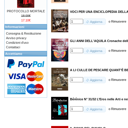
PROTOCOLLO MORTALE
VOCI PER UNA ENCICLOPEDIA DELLA
18.00€
17.10€
o
Rimuovere
Aggiorna
Informazioni
Consegna & Restituzione
Avviso privacy
GLI ANNI DELL'AQUILA Cronache dell
Condizioni d'uso
Contattaci
o
Rimuovere
Aggiorna
Accettiamo
A LI CULLE DE PESCARE QUANT’È B
o
Rimuovere
Aggiorna
Bérénice N° 31/32 L’Eros nelle Arti e ne
o
Rimuovere
Aggiorna