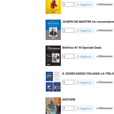
o
Rimuovere
Aggiorna
JOSEPH DE MAISTRE Un conservatore c
o
Rimuovere
Aggiorna
Bérénice N° 44 Speciale Dada
o
Rimuovere
Aggiorna
IL DODECANESO ITALIANO-LA TRILO
o
Rimuovere
Aggiorna
DISTOPIE
o
Rimuovere
Aggiorna