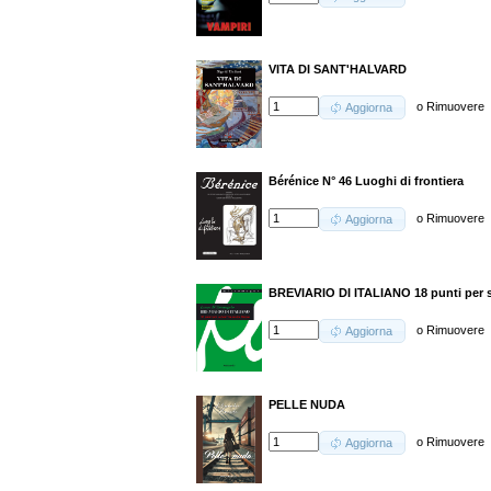
VITA DI SANT'HALVARD
o
Rimuovere
Aggiorna
Bérénice N° 46 Luoghi di frontiera
o
Rimuovere
Aggiorna
BREVIARIO DI ITALIANO 18 punti per sa
o
Rimuovere
Aggiorna
PELLE NUDA
o
Rimuovere
Aggiorna