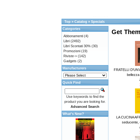
Top
»
Catalog
»
Specials
Categories
Get Them
Abbonamenti
(4)
Libri
(2492)
Libri Scontati 30%
(30)
Promozioni
(19)
Riviste->
(142)
Gadgets
(2)
Manufacturers
FRATELLI D'UN'A
bellezza e
Quick Find
Use keywords to find the
product you are looking for.
Advanced Search
What's New?
LA CUCINA AFR
seducente, d