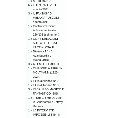
1 x
ALTRI MONDI
6 x
EDEN RALF VELI
sconto 30%
3 x
IL FANTASY DI
MELANIA FUSCONI
sconto 30%
1 x
Controrivoluzione
Abbonamento ai nn.
126/131 (sei numeri)
1 x
CONSIDERAZIONI
SULLA POLITICA E
L'ECONOMIA III
1 x
Bérénice N° 45
Avanguardia e
avanguardie
3 x
A TEMPO SCADUTO
1 x
OMAGGIO A JÜRGEN
MOLTMANN (1926-
2024)
1 x
Il Filo d'Arianna N° 2
1 x
Il Filo d'Arianna N° 3
3 x
L’ABRUZZO MAGICO E
FANTASTICO -30%
1 x
TRUE CRIME Da Jack
lo Squartatore a Jeffrey
Dahmer
1 x
LE INTERVISTE
IMPOSSIBILI 3 libri in