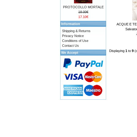
PROTOCOLLO MORTALE
18.00€
17.10€
Information
ACQUE E TER
Salvat
Shipping & Returns
Privacy Notice
Conditions of Use
Contact Us
Displaying
1
to
9
(
We Accept