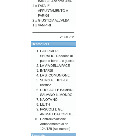
BANZOLA sconto 30%
4 x
FATALE
APPUNTAMENTO A
PARIGI
2 x
GIUSTIZIA ALL'ALBA
1 x
VAMPIRI
2,960.78€
Bestsellers
GUERRIERI
SERAFICI Racconti di
pace e bene... e guerra
LA VIA DELLA PACE
INTARSI
LA S. COMUNIONE
SEINGALT Il re e il
libertino
CUCCIOLI E BAMBINI
SALVANO IL MONDO
NA OTA NÒ...
LILITH
PASCOLI E GLI
ANIMALI DA CORTILE
Controrivoluzione
Abbonamento ai nn.
124/129 (sei numeri)
Specials