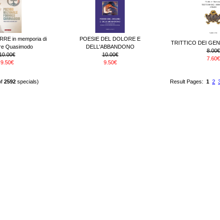
RE in memporia di
POESIE DEL DOLORE E
TRITTICO DEI GEN
ore Quasimodo
DELL'ABBANDONO
8.00€
10.00€
10.00€
7.60€
9.50€
9.50€
of
2592
specials)
Result Pages:
1
2