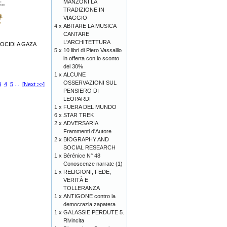
MANZONI LA
TRADIZIONE IN
VIAGGIO
4 x
ABITARE LA MUSICA
CANTARE
L'ARCHITETTURA
OCIDI A GAZA
5 x
10 libri di Piero Vassalllo
in offerta con lo sconto
del 30%
1 x
ALCUNE
OSSERVAZIONI SUL
3
4
5
...
[Next >>]
PENSIERO DI
LEOPARDI
1 x
FUERA DEL MUNDO
6 x
STAR TREK
2 x
ADVERSARIA
Frammenti d'Autore
2 x
BIOGRAPHY AND
SOCIAL RESEARCH
1 x
Bérénice N° 48
Conoscenze narrate (1)
1 x
RELIGIONI, FEDE,
VERITÀ E
TOLLERANZA
1 x
ANTIGONE contro la
democrazia zapatera
1 x
GALASSIE PERDUTE 5.
Rivincita