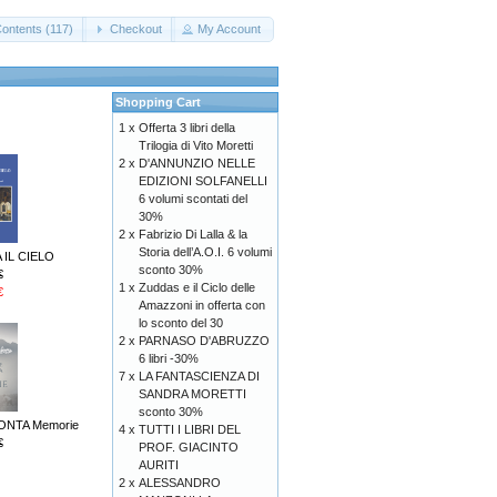
Contents (117)
Checkout
My Account
Shopping Cart
1 x
Offerta 3 libri della
Trilogia di Vito Moretti
2 x
D'ANNUNZIO NELLE
EDIZIONI SOLFANELLI
6 volumi scontati del
30%
2 x
Fabrizio Di Lalla & la
Storia dell’A.O.I. 6 volumi
 IL CIELO
sconto 30%
€
1 x
Zuddas e il Ciclo delle
€
Amazzoni in offerta con
lo sconto del 30
2 x
PARNASO D'ABRUZZO
6 libri -30%
7 x
LA FANTASCIENZA DI
SANDRA MORETTI
sconto 30%
ONTA Memorie
4 x
TUTTI I LIBRI DEL
€
PROF. GIACINTO
AURITI
2 x
ALESSANDRO