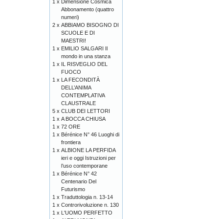
1 x
Dimensione Cosmica
Abbonamento (quattro
numeri)
2 x
ABBIAMO BISOGNO DI
SCUOLE E DI
MAESTRI!
1 x
EMILIO SALGARI Il
mondo in una stanza
1 x
IL RISVEGLIO DEL
FUOCO
1 x
LA FECONDITÀ
DELL’ANIMA
CONTEMPLATIVA
CLAUSTRALE
5 x
CLUB DEI LETTORI
1 x
A BOCCA CHIUSA
1 x
72 ORE
1 x
Bérénice N° 46 Luoghi di
frontiera
1 x
ALBIONE LA PERFIDA
ieri e oggi Istruzioni per
l’uso contemporane
1 x
Bérénice N° 42
Centenario Del
Futurismo
1 x
Traduttologia n. 13-14
1 x
Controrivoluzione n. 130
1 x
L'UOMO PERFETTO