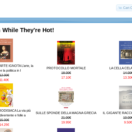
Cart 
 While They're Hot!
RTE IGNOTA L’arte, la
PROTOCOLLO MORTALE
LA CELLA CELA
 la politica in I
18.00€
14.00
12.00€
17.10€
13.30
11.40€
ODISIACA La via più
SULLE SPONDE DELLA MAGNA GRECIA
IL GIGANTE RACC
ivertente e folle a
21.00€
10.00
15.00€
19.95€
9.50€
14.25€