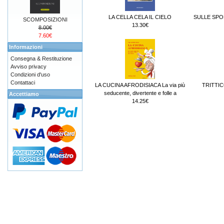
LA CELLA CELA IL CIELO
SULLE SPO
SCOMPOSIZIONI
13.30€
8.00€
7.60€
Informazioni
Consegna & Restituzione
Avviso privacy
Condizioni d'uso
Contattaci
LA CUCINA AFRODISIACA La via più
TRITTIC
seducente, divertente e folle a
Accettiamo
14.25€