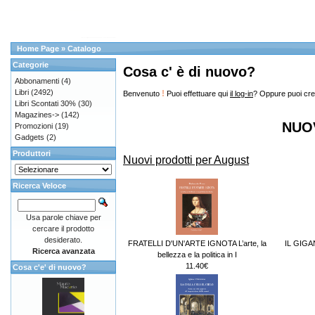
Home Page
»
Catalogo
Categorie
Cosa c' è di nuovo?
Abbonamenti
(4)
Libri
(2492)
!
Benvenuto
Puoi effettuare qui
il log-in
? Oppure puoi cre
Libri Scontati 30%
(30)
Magazines->
(142)
NUO
Promozioni
(19)
Gadgets
(2)
Produttori
Nuovi prodotti per August
Ricerca Veloce
Usa parole chiave per
cercare il prodotto
desiderato.
FRATELLI D'UN'ARTE IGNOTA L’arte, la
IL GIG
Ricerca avanzata
bellezza e la politica in I
11.40€
Cosa c'e' di nuovo?