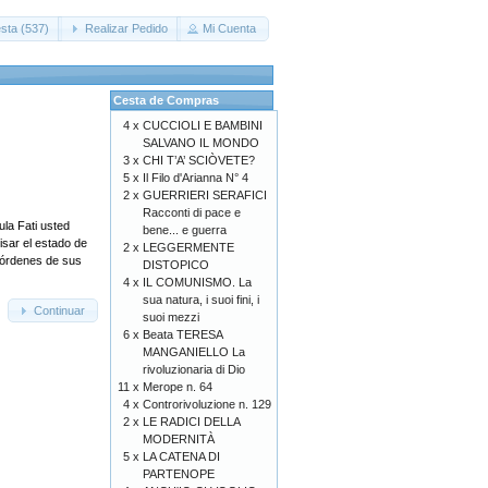
sta (537)
Realizar Pedido
Mi Cuenta
Cesta de Compras
4 x
CUCCIOLI E BAMBINI
SALVANO IL MONDO
3 x
CHI T’A’ SCIÒVETE?
5 x
Il Filo d'Arianna N° 4
2 x
GUERRIERI SERAFICI
Racconti di pace e
ula Fati usted
bene... e guerra
isar el estado de
2 x
LEGGERMENTE
s órdenes de sus
DISTOPICO
4 x
IL COMUNISMO. La
sua natura, i suoi fini, i
Continuar
suoi mezzi
6 x
Beata TERESA
MANGANIELLO La
rivoluzionaria di Dio
11 x
Merope n. 64
4 x
Controrivoluzione n. 129
2 x
LE RADICI DELLA
MODERNITÀ
5 x
LA CATENA DI
PARTENOPE