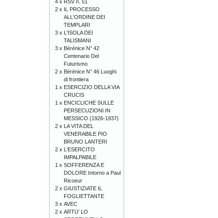
4 x
RSV n. 51
2 x
IL PROCESSO
ALL'ORDINE DEI
TEMPLARI
3 x
L'ISOLA DEI
TALISMANI
3 x
Bérénice N° 42
Centenario Del
Futurismo
2 x
Bérénice N° 46 Luoghi
di frontiera
1 x
ESERCIZIO DELLA VIA
CRUCIS
1 x
ENCICLICHE SULLE
PERSECUZIONI IN
MESSICO (1926-1937)
2 x
LA VITA DEL
VENERABILE PIO
BRUNO LANTERI
2 x
L'ESERCITO
IMPALPABILE
1 x
SOFFERENZA E
DOLORE Intorno a Paul
Ricoeur
2 x
GIUSTIZIATE IL
FOGLIETTANTE
3 x
AVEC
2 x
ARTU' LO