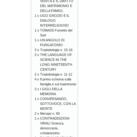
VERITÀ E IL DIRITTO
DEL MATRIMONIO E
DELLA FAMIGL
1 x
UGO GROZIO E IL
DIALOGO
INTERRELIGIOSO
1 x
TÙMASS Fumetto del
Sud
1 x
UN ANGOLO DI
PURGATORIO
3 x
Traduttologia n. 15-16
3 x
THE LANGUAGE OF
SCIENCE IN THE
LONG NINETEENTH
CENTURY
2 x
Traduttologia n. 11-12
4 x
Il primo schema sulla
famiglia e sul matrimonio
2 x
I GIGLI DELLA
MEMORIA
1 x
CONVERSANDO,
SOTTOVOCE, CON LA
MORTE
2 x
Merope n. 69
1 x
CONTRADDIZIONI
VIRALI Scienza,
democrazia,
cristianesimo