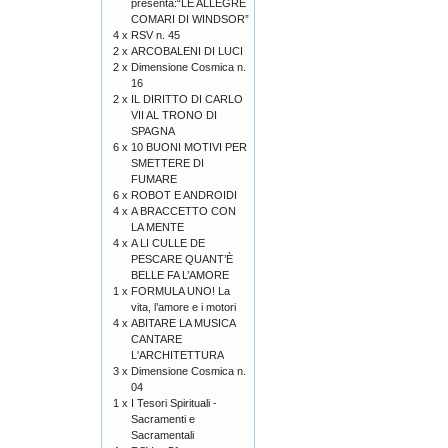
presenta:“LE ALLEGRE
COMARI DI WINDSOR”
4 x
RSV n. 45
2 x
ARCOBALENI DI LUCI
2 x
Dimensione Cosmica n.
16
2 x
IL DIRITTO DI CARLO
VII AL TRONO DI
SPAGNA
6 x
10 BUONI MOTIVI PER
SMETTERE DI
FUMARE
6 x
ROBOT E ANDROIDI
4 x
A BRACCETTO CON
LA MENTE
4 x
A LI CULLE DE
PESCARE QUANT’È
BELLE FA L’AMORE
1 x
FORMULA UNO! La
vita, l’amore e i motori
4 x
ABITARE LA MUSICA
CANTARE
L'ARCHITETTURA
3 x
Dimensione Cosmica n.
04
1 x
I Tesori Spirituali -
Sacramenti e
Sacramentali