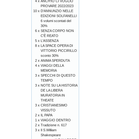
4 x
ANCH'IO CI VOGLIO
PROVARE 2022/2023
10 x
D'ANNUNZIO NELLE
EDIZIONI SOLFANELLI
6 volumi scontati del
30%
6 x
SENZA CORPO NON
C'È REATO
5 x
L'ASSENZA
8 x
LA SPACE OPERA DI
VITTORIO PICCIRILLO
sconto 30%
2 x
ANIMA SPERDUTA
4 x
VIAGGI DELLA
MEMORIA
3 x
SPECCHI DI QUESTO
TEMPO
3 x
NOTE SU LA HISTORIA
DE LA LIBERA
MURATORIA IN
THEATE
3 x
CRISTIANESIMO
VISSUTO
2 x
IL PAPA
1 x
VIAGGIO DENTRO
2 x
Tradizione n. 617
3 x
Il S.William
Shakespeare