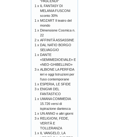
"PASCENDI"
1 x
IL FANTASY DI
MELANIA FUSCONI
sconto 30%
1 x
MOZART Il teatro del
mondo
1 x
Dimensione Cosmica n.
22
2 x
AFFINITÀ ASSASSINE
1 x
DAL NATIO BORGO
SELVAGGIO
1 x
DANTE
«SEMIMEDIOEVALE» E
«NEO-GHIBELLINO»
3 x
ALBIONE LA PERFIDA
ieri e oggi Istruzioni per
l’uso contemporane
1 x
ESPERIA, LE SFIDE
3 x
ENIGMI DEL
FANTASTICO
1 x
UMANA COMMEDIA
15.726 versi di
ispirazione dantesca
1 x
UN ANNO e altri giorni
3 x
RELIGIONI, FEDE,
VERITÀ E
TOLLERANZA
1 x
IL VANGELO, LA