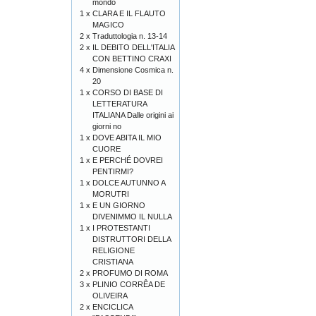
mondo
1 x
CLARA E IL FLAUTO
MAGICO
2 x
Traduttologia n. 13-14
2 x
IL DEBITO DELL'ITALIA
CON BETTINO CRAXI
4 x
Dimensione Cosmica n.
20
1 x
CORSO DI BASE DI
LETTERATURA
ITALIANA Dalle origini ai
giorni no
1 x
DOVE ABITA IL MIO
CUORE
1 x
E PERCHÉ DOVREI
PENTIRMI?
1 x
DOLCE AUTUNNO A
MORUTRI
1 x
E UN GIORNO
DIVENIMMO IL NULLA
1 x
I PROTESTANTI
DISTRUTTORI DELLA
RELIGIONE
CRISTIANA
2 x
PROFUMO DI ROMA
3 x
PLINIO CORRÊA DE
OLIVEIRA
2 x
ENCICLICA