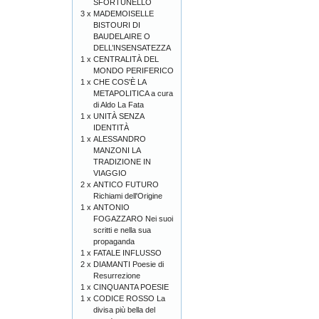
SFORTUNELLO
3 x
MADEMOISELLE
BISTOURI DI
BAUDELAIRE O
DELL’INSENSATEZZA
1 x
CENTRALITÀ DEL
MONDO PERIFERICO
1 x
CHE COS'È LA
METAPOLITICA a cura
di Aldo La Fata
1 x
UNITÀ SENZA
IDENTITÀ
1 x
ALESSANDRO
MANZONI LA
TRADIZIONE IN
VIAGGIO
2 x
ANTICO FUTURO
Richiami dell'Origine
1 x
ANTONIO
FOGAZZARO Nei suoi
scritti e nella sua
propaganda
1 x
FATALE INFLUSSO
2 x
DIAMANTI Poesie di
Resurrezione
1 x
CINQUANTA POESIE
1 x
CODICE ROSSO La
divisa più bella del