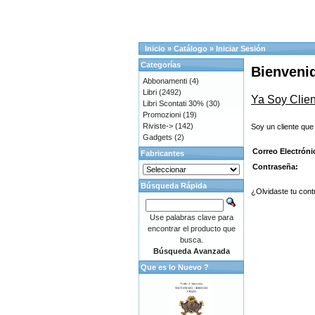
Inicio
»
Catálogo
»
Iniciar Sesión
Categorías
Bienvenid
Abbonamenti
(4)
Libri
(2492)
Ya Soy Clien
Libri Scontati 30%
(30)
Promozioni
(19)
Riviste->
(142)
Soy un cliente que
Gadgets
(2)
Correo Electróni
Fabricantes
Contraseña:
Búsqueda Rápida
¿Olvidaste tu cont
Use palabras clave para
encontrar el producto que
busca.
Búsqueda Avanzada
Que es lo Nuevo ?