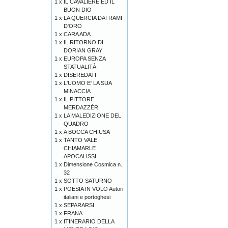
1 x
IL CAVALIERE ED IL
BUON DIO
1 x
LA QUERCIA DAI RAMI
D'ORO
1 x
CARA ADA
1 x
IL RITORNO DI
DORIAN GRAY
1 x
EUROPA SENZA
STATUALITÀ
1 x
DISEREDATI
1 x
L'UOMO E' LA SUA
MINACCIA
1 x
IL PITTORE
MERDAZZÈR
1 x
LA MALEDIZIONE DEL
QUADRO
1 x
A BOCCA CHIUSA
1 x
TANTO VALE
CHIAMARLE
APOCALISSI
1 x
Dimensione Cosmica n.
32
1 x
SOTTO SATURNO
1 x
POESIA IN VOLO Autori
italiani e portoghesi
1 x
SEPARARSI
1 x
FRANA
1 x
ITINERARIO DELLA