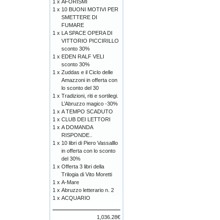
1 x
AFORISMI
1 x
10 BUONI MOTIVI PER
SMETTERE DI
FUMARE
1 x
LA SPACE OPERA DI
VITTORIO PICCIRILLO
sconto 30%
1 x
EDEN RALF VELI
sconto 30%
1 x
Zuddas e il Ciclo delle
Amazzoni in offerta con
lo sconto del 30
1 x
Tradizioni, riti e sortilegi.
L’Abruzzo magico -30%
1 x
A TEMPO SCADUTO
1 x
CLUB DEI LETTORI
1 x
A DOMANDA
RISPONDE..
1 x
10 libri di Piero Vassalllo
in offerta con lo sconto
del 30%
1 x
Offerta 3 libri della
Trilogia di Vito Moretti
1 x
A-Mare
1 x
Abruzzo letterario n. 2
1 x
ACQUARIO
1,036.28€