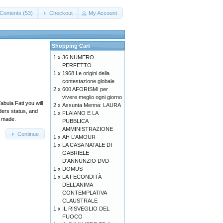
Contents (53)
Checkout
My Account
Shopping Cart
1 x
36 NUMERO
PERFETTO
1 x
1968 Le origini della
contestazione globale
2 x
600 AFORISMI per
vivere meglio ogni giorno
abula Fati you will
2 x
Assunta Menna: LAURA
ders status, and
1 x
FLAIANO E LA
y made.
PUBBLICA
AMMINISTRAZIONE
Continue
1 x
AH L'AMOUR
1 x
LA CASA NATALE DI
GABRIELE
D'ANNUNZIO DVD
1 x
DOMUS
1 x
LA FECONDITÀ
DELL’ANIMA
CONTEMPLATIVA
CLAUSTRALE
1 x
IL RISVEGLIO DEL
FUOCO