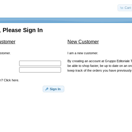
Cart 
 Please Sign In
ustomer
New Customer
ustomer.
I am a new customer.
By creating an account at Gruppo Editoriale T
be able to shop faster, be up to date on an or
keep track of the orders you have previousl
? Click here.
Sign In