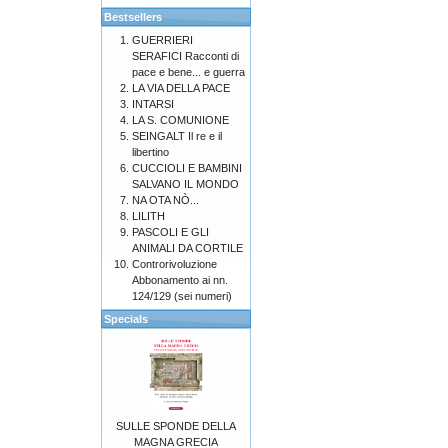
Bestsellers
GUERRIERI
SERAFICI Racconti di
pace e bene... e guerra
LA VIA DELLA PACE
INTARSI
LA S. COMUNIONE
SEINGALT Il re e il
libertino
CUCCIOLI E BAMBINI
SALVANO IL MONDO
NA OTA NÒ...
LILITH
PASCOLI E GLI
ANIMALI DA CORTILE
Controrivoluzione
Abbonamento ai nn.
124/129 (sei numeri)
Specials
SULLE SPONDE DELLA
MAGNA GRECIA