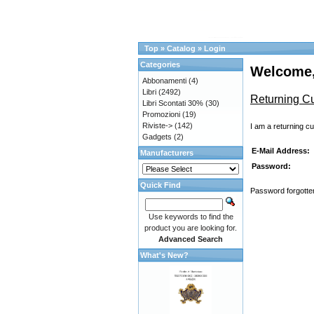
Top
»
Catalog
»
Login
Categories
Welcome,
Abbonamenti
(4)
Libri
(2492)
Returning C
Libri Scontati 30%
(30)
Promozioni
(19)
Riviste->
(142)
I am a returning c
Gadgets
(2)
E-Mail Address:
Manufacturers
Password:
Quick Find
Password forgotten
Use keywords to find the
product you are looking for.
Advanced Search
What's New?