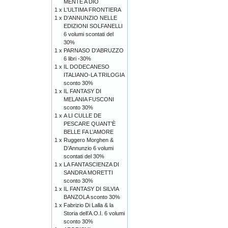
MENTE A DIO
1 x
L'ULTIMA FRONTIERA
1 x
D'ANNUNZIO NELLE
EDIZIONI SOLFANELLI
6 volumi scontati del
30%
1 x
PARNASO D'ABRUZZO
6 libri -30%
1 x
IL DODECANESO
ITALIANO-LA TRILOGIA
sconto 30%
1 x
IL FANTASY DI
MELANIA FUSCONI
sconto 30%
1 x
A LI CULLE DE
PESCARE QUANT’È
BELLE FA L’AMORE
1 x
Ruggero Morghen &
D’Annunzio 6 volumi
scontati del 30%
1 x
LA FANTASCIENZA DI
SANDRA MORETTI
sconto 30%
1 x
IL FANTASY DI SILVIA
BANZOLA sconto 30%
1 x
Fabrizio Di Lalla & la
Storia dell’A.O.I. 6 volumi
sconto 30%