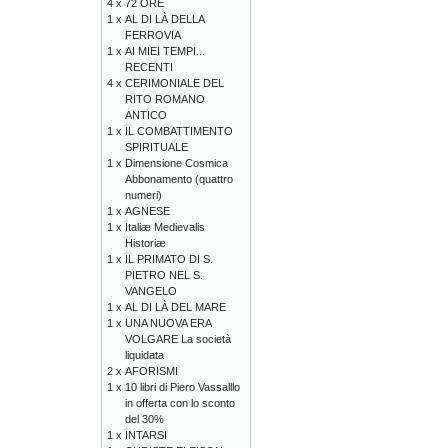
4 x
72 ORE
1 x
AL DI LÀ DELLA
FERROVIA
1 x
AI MIEI TEMPI...
RECENTI
4 x
CERIMONIALE DEL
RITO ROMANO
ANTICO
1 x
IL COMBATTIMENTO
SPIRITUALE
1 x
Dimensione Cosmica
Abbonamento (quattro
numeri)
1 x
AGNESE
1 x
Italiæ Medievalis
Historiæ
1 x
IL PRIMATO DI S.
PIETRO NEL S.
VANGELO
1 x
AL DI LÀ DEL MARE
1 x
UNA NUOVA ERA
VOLGARE La società
liquidata
2 x
AFORISMI
1 x
10 libri di Piero Vassalllo
in offerta con lo sconto
del 30%
1 x
INTARSI