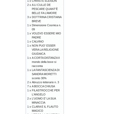
1 x
CHRISTE ELEISON
2 x
A LI CULLE DE
PESCARE QUANT’È
BELLE FA L’AMORE
3 x
DOTTRINA CRISTIANA
BREVE
1 x
Dimensione Cosmica n.
09
1 x
VOLEVO ESSERE MIO
PADRE
1 x
CALVINO
1 x
NON PUO' ESSER
VERA LA RELIGIONE
GIUDAICA
1 x
A CORTA DISTANZA Il
mondo della boxe si
racconta
1 x
LA FANTASCIENZA DI
SANDRA MORETTI
sconto 30%
2 x
Abruzzo letterario n. 3
7 x
A BOCCA CHIUSA
1 x
FILASTROCCHE PER
L'ANGELO
2 x
L'UOMO E' LA SUA
MINACCIA
1 x
CLARA E IL FLAUTO
MAGICO