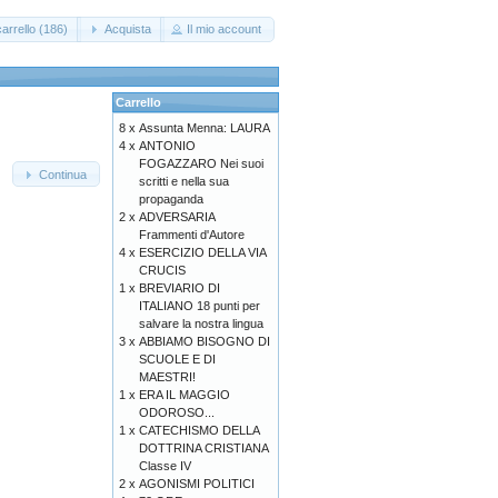
arrello (186)
Acquista
Il mio account
Carrello
8 x
Assunta Menna: LAURA
4 x
ANTONIO
FOGAZZARO Nei suoi
Continua
scritti e nella sua
propaganda
2 x
ADVERSARIA
Frammenti d'Autore
4 x
ESERCIZIO DELLA VIA
CRUCIS
1 x
BREVIARIO DI
ITALIANO 18 punti per
salvare la nostra lingua
3 x
ABBIAMO BISOGNO DI
SCUOLE E DI
MAESTRI!
1 x
ERA IL MAGGIO
ODOROSO...
1 x
CATECHISMO DELLA
DOTTRINA CRISTIANA
Classe IV
2 x
AGONISMI POLITICI