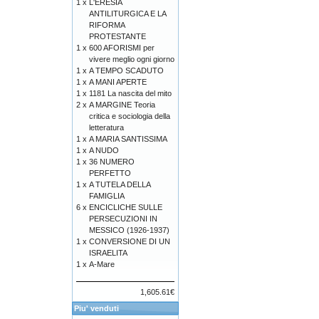
1 x
L'ERESIA
ANTILITURGICA E LA
RIFORMA
PROTESTANTE
1 x
600 AFORISMI per
vivere meglio ogni giorno
1 x
A TEMPO SCADUTO
1 x
A MANI APERTE
1 x
1181 La nascita del mito
2 x
A MARGINE Teoria
critica e sociologia della
letteratura
1 x
A MARIA SANTISSIMA
1 x
A NUDO
1 x
36 NUMERO
PERFETTO
1 x
A TUTELA DELLA
FAMIGLIA
6 x
ENCICLICHE SULLE
PERSECUZIONI IN
MESSICO (1926-1937)
1 x
CONVERSIONE DI UN
ISRAELITA
1 x
A-Mare
1,605.61€
Piu' venduti