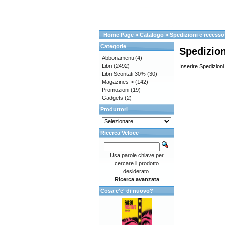
Home Page
»
Catalogo
»
Spedizioni e recesso
Categorie
Spedizion
Abbonamenti
(4)
Libri
(2492)
Inserire Spedizioni 
Libri Scontati 30%
(30)
Magazines->
(142)
Promozioni
(19)
Gadgets
(2)
Produttori
Ricerca Veloce
Usa parole chiave per
cercare il prodotto
desiderato.
Ricerca avanzata
Cosa c'e' di nuovo?