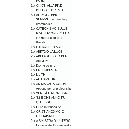
PADRE
1 x
CHIETI ALLA FINE
DELL'OTTOCENTO
3 x
ALLEGRA PER
SEMPRE Un monologo
drammatico
1 x
CATECHISMO SULLE
RIVOLUZIONI e OTTO
GIORNI dedicati ai
liberali
1 x
CADAVERE A MARE
1 x
ABITAVO LA LUCE
2 x
ABELARD SOLO PER
AMORE
1 x
Diònysos n. 3
1 x
LA TEMPESTA
1 x
LILITH
1 x
AH L'AMOUR
1 x
ANIMA VAGABONDA
Appunti per una biografia
1 x
VERITÀ E MENZOGNE
1 x
'62 E CHE ANNO FU
QUELLO!
1 x
Il Filo d'Arianna N° 1
1 x
CRISTIANESIMO E
GIUDAISMO
2 x
A SINISTRA DI LUTERO
Le sètte del Cinquecento