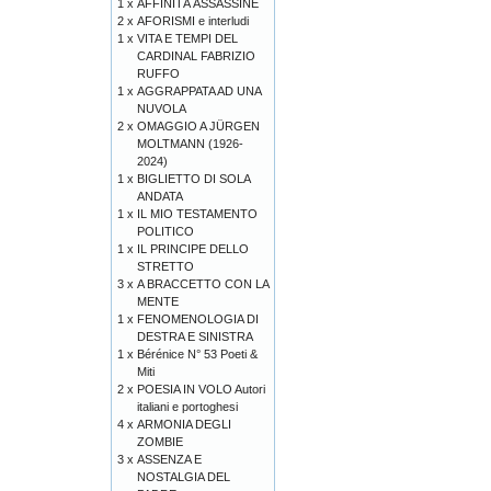
1 x
AFFINITÀ ASSASSINE
2 x
AFORISMI e interludi
1 x
VITA E TEMPI DEL
CARDINAL FABRIZIO
RUFFO
1 x
AGGRAPPATA AD UNA
NUVOLA
2 x
OMAGGIO A JÜRGEN
MOLTMANN (1926-
2024)
1 x
BIGLIETTO DI SOLA
ANDATA
1 x
IL MIO TESTAMENTO
POLITICO
1 x
IL PRINCIPE DELLO
STRETTO
3 x
A BRACCETTO CON LA
MENTE
1 x
FENOMENOLOGIA DI
DESTRA E SINISTRA
1 x
Bérénice N° 53 Poeti &
Miti
2 x
POESIA IN VOLO Autori
italiani e portoghesi
4 x
ARMONIA DEGLI
ZOMBIE
3 x
ASSENZA E
NOSTALGIA DEL