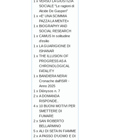
1 x
VERSO LA GIUSTIZIA
SOCIALE "Le ragioni di
Alcide De Gasperi”
1 x
«E' UNA SCIMMIA
PAZZA LA MENTE»
1 x
BIOGRAPHY AND
SOCIAL RESEARCH
1 x
CAMUS In solitudine
d'esilio
1 x
LA GUARIGIONE DI
ISHANAR
1 x
THE ILLUSION OF
PROGRESS AS A
CHRONOLOGICAL
FATALITY
1 x
BANDIERA NERA!
Cronache dall'ISIR -
Anno 2025
1 x
Diònysos n. 7
2 x
A DOMANDA
RISPONDE..
4 x
10 BUONI MOTIVI PER
SMETTERE DI
FUMARE
2 x
SAN ROBERTO
BELLARMINO
5 x
ALI DI SETA IN FIAMME
2 x
A PASSO D'UOMO E DI