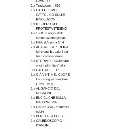
CAVALLO
2 x
Tradizione n. 616
1 x
CATECHISMO
CATTOLICO SULLE
RIVOLUZIONI
1 x
IL CREDO DEL
PROTESTANTESIMO
4 x
1968 Le origini della
contestazione globale
1 x
Il Filo d'Arianna N° 4
7 x
ALBIONE LA PERFIDA
ieri e oggi Istruzioni per
l’uso contemporane
3 x
STORIA DI ROMA dalle
origini all'Unità d'Italia
3 x
L'ALGA DEL TE'
1 x
GIÀ VINTI NEL CUORE
Un carteggio famigliare
(1936-1944)
1 x
AL GANCIO DEL
NEGRONI
1 x
ENCICLICHE SULLA
MASSONERIA
1 x
CASANOVA Il seduttore
nobile
1 x
PENSIERI & POESIE
1 x
CALEIDOSCOPIO
D'AMORE