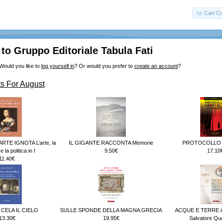
Cart Co
o Gruppo Editoriale Tabula Fati
Would you like to
log yourself in
? Or would you prefer to
create an account
?
s For August
RTE IGNOTA L’arte, la
IL GIGANTE RACCONTA Memorie
PROTOCOLLO
 la politica in I
9.50€
17.10
11.40€
 CELA IL CIELO
SULLE SPONDE DELLA MAGNA GRECIA
ACQUE E TERRE in
13.30€
19.95€
Salvatore Qu