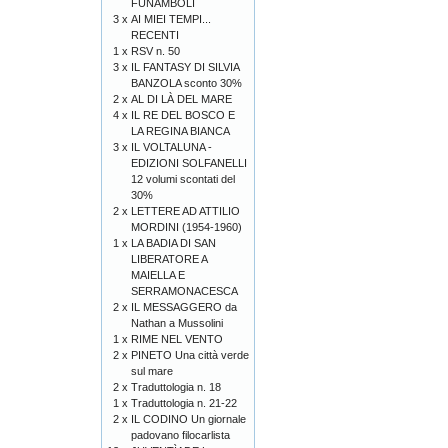
FUNAMBOLI
3 x
AI MIEI TEMPI...
RECENTI
1 x
RSV n. 50
3 x
IL FANTASY DI SILVIA
BANZOLA sconto 30%
2 x
AL DI LÀ DEL MARE
4 x
IL RE DEL BOSCO E
LA REGINA BIANCA
3 x
IL VOLTALUNA -
EDIZIONI SOLFANELLI
12 volumi scontati del
30%
2 x
LETTERE AD ATTILIO
MORDINI (1954-1960)
1 x
LA BADIA DI SAN
LIBERATORE A
MAIELLA E
SERRAMONACESCA
2 x
IL MESSAGGERO da
Nathan a Mussolini
1 x
RIME NEL VENTO
2 x
PINETO Una città verde
sul mare
2 x
Traduttologia n. 18
1 x
Traduttologia n. 21-22
2 x
IL CODINO Un giornale
padovano filocarlista