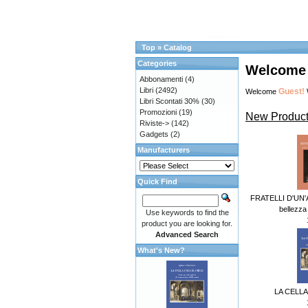
Top
»
Catalog
Categories
Welcome t
Abbonamenti
(4)
Libri
(2492)
Guest!
Welcome
Libri Scontati 30%
(30)
Promozioni
(19)
New Product
Riviste->
(142)
Gadgets
(2)
Manufacturers
Quick Find
FRATELLI D'UN'A
bellezza e
Use keywords to find the
product you are looking for.
Advanced Search
What's New?
LA CELLA