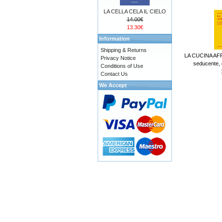
LA CELLA CELA IL CIELO
14.00€
13.30€
Information
Shipping & Returns
LA CUCINA AFR
Privacy Notice
seducente, d
Conditions of Use
Contact Us
We Accept