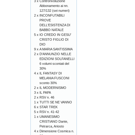
3 x
Controrivoluzione
Abbonamento ai nn.
127/132 (sei numeri)
2 x
INCONFUTABILI
PROVE
DELL'ESISTENZA DI
BABBO NATALE
5 x
IO CREDO IN GESU'
CRISTO FIGLIO DI
DIO
9 x
A MARIA SANTISSIMA
2 x
D'ANNUNZIO NELLE
EDIZIONI SOLFANELLI
6 volumi scontati del
30%
4 x
IL FANTASY DI
MELANIA FUSCONI
sconto 30%
2 x
IL MODERNISMO
3 x
IL PAPA
2 x
RSV n. 46
1 x
TUTTI SE NE VANNO
6 x
STAR TREK
5 x
RSV n. 41-42
1 x
UMANESIMO
CRISTIANO Dante,
Petrarca, Ariosto
4 x
Dimensione Cosmica n.