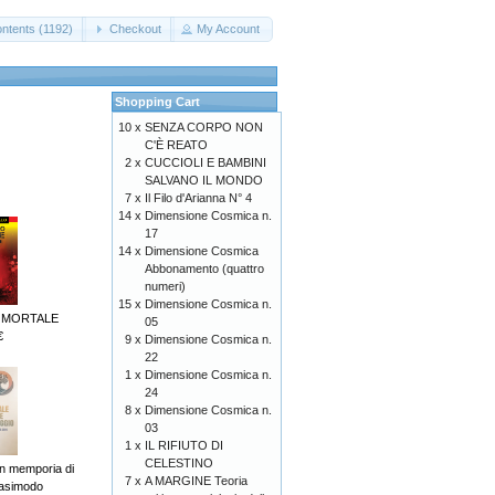
ntents (1192)
Checkout
My Account
Shopping Cart
10 x
SENZA CORPO NON
C'È REATO
2 x
CUCCIOLI E BAMBINI
SALVANO IL MONDO
7 x
Il Filo d'Arianna N° 4
14 x
Dimensione Cosmica n.
17
14 x
Dimensione Cosmica
Abbonamento (quattro
numeri)
15 x
Dimensione Cosmica n.
 MORTALE
05
€
9 x
Dimensione Cosmica n.
22
1 x
Dimensione Cosmica n.
24
8 x
Dimensione Cosmica n.
03
1 x
IL RIFIUTO DI
CELESTINO
 memporia di
7 x
A MARGINE Teoria
asimodo