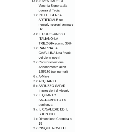
13 x
JUVENTÌADE La
Vecchia Signora alla
guerra di Troia
1 x
INTELLIGENZA
ARTIFICIALE reti
neurali, neuroni, anima e
Dio
3 x
IL DODECANESO
ITALIANO-LA
TRILOGIA sconto 30%
1 x
RAMPINA LA
CAVALLINA Una favola
dei giorni nostri
2 x
Controrivoluzione
Abbonamento ai nn.
125/130 (sei numeri)
6 x
A-Mare
2 x
ACQUARIO
5 x
ABRUZZO SAFARI
Impressioni di viaggio
1 x
IL QUARTO
SACRAMENTO La
penitenza
9 x
IL CAVALIERE ED IL
BUON DIO
1 x
Dimensione Cosmica n.
15
2 x
CINQUE NOVELLE