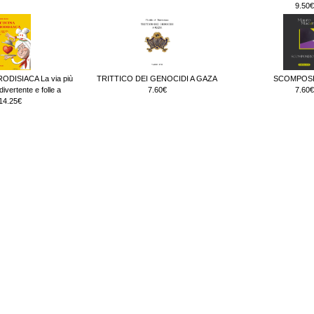
9.50€
ODISIACA La via più
TRITTICO DEI GENOCIDI A GAZA
SCOMPOSI
ivertente e folle a
7.60€
7.60€
14.25€