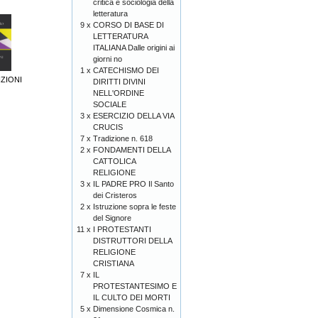
critica e sociologia della
letteratura
9 x
CORSO DI BASE DI
LETTERATURA
ITALIANA Dalle origini ai
giorni no
1 x
CATECHISMO DEI
ZIONI
DIRITTI DIVINI
NELL'ORDINE
SOCIALE
3 x
ESERCIZIO DELLA VIA
CRUCIS
7 x
Tradizione n. 618
2 x
FONDAMENTI DELLA
CATTOLICA
RELIGIONE
3 x
IL PADRE PRO Il Santo
dei Cristeros
2 x
Istruzione sopra le feste
del Signore
11 x
I PROTESTANTI
DISTRUTTORI DELLA
RELIGIONE
CRISTIANA
7 x
IL
PROTESTANTESIMO E
IL CULTO DEI MORTI
5 x
Dimensione Cosmica n.