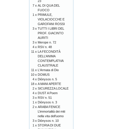
23
7 x
AL DI QUA DEL
FUOCO
1 x
PRIMULE,
VIOLACIOCCHE E
GAROFANI ROSSI
3 x
TUTTI I LIBRI DEL
PROF. GIACINTO
AURITI
3 x
Merope n. 72
4 x
RSV n. 48
11 x
LA FECONDITÀ
DELL’ANIMA
CONTEMPLATIVA
CLAUSTRALE
11 x
L'Armata di Dio
10 x
DOMUS
4 x
Diònysos n. 5
18 x
A MANI APERTE
2 x
SICUREZZA LOCALE
4 x
DUST A Poem
3 x
RSV n. 51
1 x
Diònysos n. 3
2 x
ARABA FENICE
L’immortalità dei miti
nella vita dell’uomo
3 x
Diònysos n. 10
1 x
STORIA DI DUE