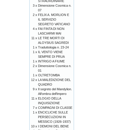
STRAORDINARIE
3 x
Dimensione Cosmica n.
07
2 x
FELIX A. MORLION E
IL SERVIZIO
SEGRETO VATICANO
4 x
FAI FINTA DI NON
LASCIARMI MAI
11 x
LE TRE MORTI DI
ALOYSIUS SAGREDI
1 x
Traduttologia n. 23-24
1 x
IL VENTO VIENE
SEMPRE DI PRUA
1 x
INTRIGO A FIUME
2 x
Dimensione Cosmica n.
01
1 x
OLTRETOMBA
12 x
LA MALEDIZIONE DEL
QUADRO
9 x
Il segreto del Mandylion.
All'ombra dell'impero
11 x
ELOGIO DELLA
INQUISIZIONE
7 x
COMPAGNI DI CLASSE
1 x
ENCICLICHE SULLE
PERSECUZIONI IN
MESSICO (1926-1937)
10 x
I DEMONI DEL BENE