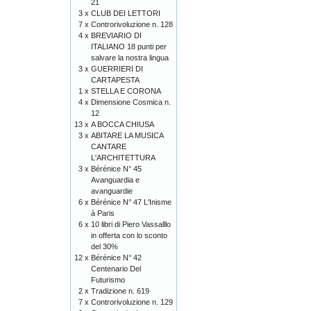
21
3 x
CLUB DEI LETTORI
7 x
Controrivoluzione n. 128
4 x
BREVIARIO DI
ITALIANO 18 punti per
salvare la nostra lingua
3 x
GUERRIERI DI
CARTAPESTA
1 x
STELLA E CORONA
4 x
Dimensione Cosmica n.
12
13 x
A BOCCA CHIUSA
3 x
ABITARE LA MUSICA
CANTARE
L'ARCHITETTURA
3 x
Bérénice N° 45
Avanguardia e
avanguardie
6 x
Bérénice N° 47 L'Inisme
à Paris
6 x
10 libri di Piero Vassalllo
in offerta con lo sconto
del 30%
12 x
Bérénice N° 42
Centenario Del
Futurismo
2 x
Tradizione n. 619
7 x
Controrivoluzione n. 129