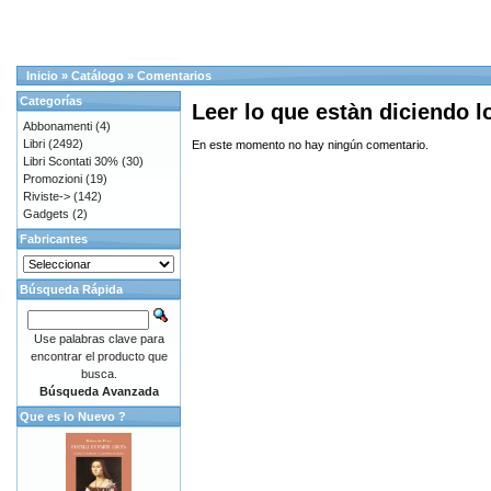
Inicio
»
Catálogo
»
Comentarios
Categorías
Leer lo que estàn diciendo 
Abbonamenti
(4)
Libri
(2492)
En este momento no hay ningún comentario.
Libri Scontati 30%
(30)
Promozioni
(19)
Riviste->
(142)
Gadgets
(2)
Fabricantes
Búsqueda Rápida
Use palabras clave para
encontrar el producto que
busca.
Búsqueda Avanzada
Que es lo Nuevo ?