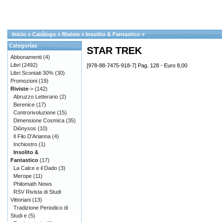
Inicio
»
Catálogo
»
Riviste
»
Insolito & Fantastico
»
Categorías
STAR TREK
Abbonamenti
(4)
Libri
(2492)
[978-88-7475-918-7] Pag. 128 - Euro 8,00
Libri Scontati 30%
(30)
Promozioni
(19)
Riviste
->
(142)
Abruzzo Letterario
(2)
Berenice
(17)
Controrivoluzione
(15)
Dimensione Cosmica
(35)
Diònysos
(10)
Il Filo D'Arianna
(4)
Inchiostro
(1)
Insolito &
Fantastico
(17)
La Calce e il Dado
(3)
Merope
(11)
Philomath News
RSV Rivista di Studi
Vittoriani
(13)
Tradizione Periodico di
Studi e
(5)