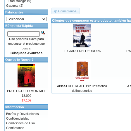
Traduttologia
(9)
Gadgets
(2)
Comentarios
Fabricantes
Clientes que compraron este producto, también h
Búsqueda Rápida
Use palabras clave para
encontrar el producto que
busca.
IL GRIDO DELL'EUROPA
L'
Búsqueda Avanzada
Que es lo Nuevo ?
ABISSI DEL REALE Per un’estetica
A 
dell’eccentrico
PROTOCOLLO MORTALE
18.00€
17.10€
Información
Envíos y Devoluciones
Confidencialidad
Condiciones de Uso
Contáctenos