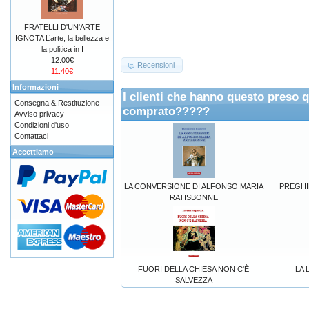
FRATELLI D'UN'ARTE
IGNOTA L’arte, la bellezza e
la politica in I
12.00€
Recensioni
11.40€
Informazioni
I clienti che hanno questo preso 
Consegna & Restituzione
comprato?????
Avviso privacy
Condizioni d'uso
Contattaci
Accettiamo
LA CONVERSIONE DI ALFONSO MARIA
PREGHIER
RATISBONNE
FUORI DELLA CHIESA NON C'È
LA 
SALVEZZA