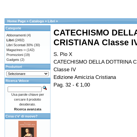
Home Page
»
Catalogo
»
Libri
»
Categorie
CATECHISMO DELL
Abbonamenti
(4)
CRISTIANA Classe I
Libri
(2492)
Libri Scontati 30%
(30)
Magazines->
(142)
S. Pio X
Promozioni
(19)
Gadgets
(2)
CATECHISMO DELLA DOTTRINA C
Produttori
Classe IV
Edizione Amicizia Cristiana
Ricerca Veloce
Pag. 32 - € 1,00
Usa parole chiave per
cercare il prodotto
desiderato.
Ricerca avanzata
Cosa c'e' di nuovo?