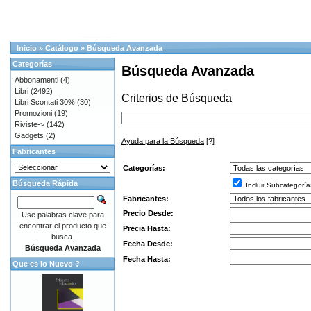
Inicio
»
Catálogo
»
Búsqueda Avanzada
Categorías
Búsqueda Avanzada
Abbonamenti
(4)
Libri
(2492)
Criterios de Búsqueda
Libri Scontati 30%
(30)
Promozioni
(19)
Riviste->
(142)
Gadgets
(2)
Ayuda para la Búsqueda
[?]
Fabricantes
Categorías:
Búsqueda Rápida
Incluir Subcategoría
Fabricantes:
Precio Desde:
Use palabras clave para
encontrar el producto que
Precia Hasta:
busca.
Fecha Desde:
Búsqueda Avanzada
Fecha Hasta:
Que es lo Nuevo ?