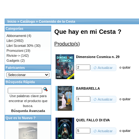
Inicio
»
Catálogo
»
Contenido de la Cesta
Categorías
Que hay en mi Cesta ?
Abbonamenti
(4)
Libri
(2492)
Producto(s)
Libri Scontati 30%
(30)
Promozioni
(19)
Riviste->
(142)
Dimensione Cosmica n. 29
Gadgets
(2)
o
quitar
Fabricantes
Actualizar
Búsqueda Rápida
BARBARELLA
Use palabras clave para
o
quitar
Actualizar
encontrar el producto que
busca.
Búsqueda Avanzada
Que es lo Nuevo ?
QUEL FALLO DI EVA
o
quitar
Actualizar