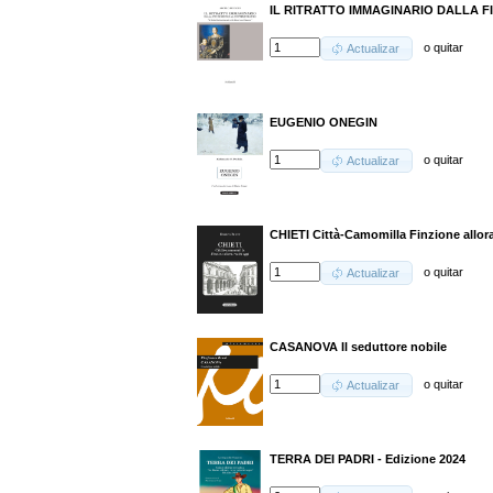
IL RITRATTO IMMAGINARIO DALLA 
o
quitar
Actualizar
EUGENIO ONEGIN
o
quitar
Actualizar
CHIETI Città-Camomilla Finzione allora
o
quitar
Actualizar
CASANOVA Il seduttore nobile
o
quitar
Actualizar
TERRA DEI PADRI - Edizione 2024