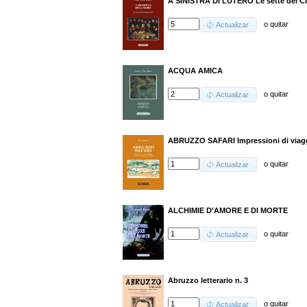
A SINISTRA DI LUTERO Le sètte del C
o
quitar
Actualizar
ACQUA AMICA
o
quitar
Actualizar
ABRUZZO SAFARI Impressioni di viag
o
quitar
Actualizar
ALCHIMIE D'AMORE E DI MORTE
o
quitar
Actualizar
Abruzzo letterario n. 3
o
quitar
Actualizar