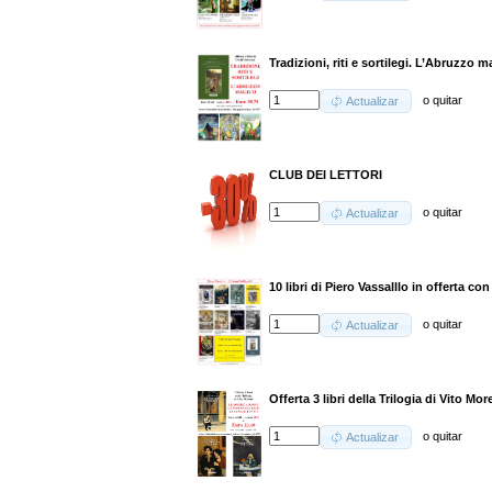
Tradizioni, riti e sortilegi. L’Abruzzo 
o
quitar
Actualizar
CLUB DEI LETTORI
o
quitar
Actualizar
10 libri di Piero Vassalllo in offerta c
o
quitar
Actualizar
Offerta 3 libri della Trilogia di Vito More
o
quitar
Actualizar