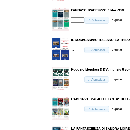
PARNASO D'ABRUZZO 6 libri -30%
o
quitar
Actualizar
IL DODECANESO ITALIANO-LA TRILO
o
quitar
Actualizar
Ruggero Morghen & D’Annunzio 6 volu
o
quitar
Actualizar
L’ABRUZZO MAGICO E FANTASTICO 
o
quitar
Actualizar
LA FANTASCIENZA DI SANDRA MORET