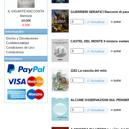
IL GIGANTE RACCONTA
GUERRIERI SERAFICI Racconti di pace 
Memorie
10.00€
o
quitar
Actualizar
9.50€
Información
Envíos y Devoluciones
CASTEL DEL MONTE Il mistero svelat
Confidencialidad
Condiciones de Uso
o
quitar
Actualizar
Contáctenos
Aceptamos
1181 La nascita del mito
o
quitar
Actualizar
ALCUNE OSSERVAZIONI SUL PENSIER
o
quitar
Actualizar