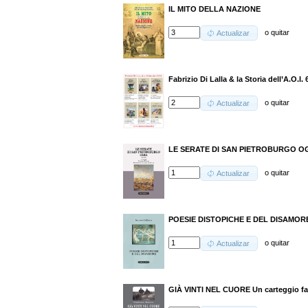
IL MITO DELLA NAZIONE
o
quitar
Actualizar
Fabrizio Di Lalla & la Storia dell’A.O.I
o
quitar
Actualizar
LE SERATE DI SAN PIETROBURGO OGGI
o
quitar
Actualizar
POESIE DISTOPICHE E DEL DISAMOR
o
quitar
Actualizar
GIÀ VINTI NEL CUORE Un carteggio fam