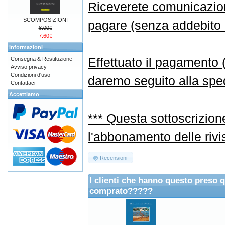
Riceverete comunicazione
SCOMPOSIZIONI
pagare (senza addebito d
8.00€
7.60€
Informazioni
Effettuato il pagamento
Consegna & Restituzione
Avviso privacy
Condizioni d'uso
daremo seguito alla sped
Contattaci
Accettiamo
*** Questa sottoscrizion
l'abbonamento delle rivi
Recensioni
I clienti che hanno questo preso 
comprato?????