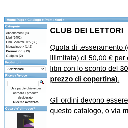
Home Page
»
Catalogo
»
Promozioni
»
Categorie
CLUB DEI LETTORI
Abbonamenti
(4)
Libri
(2492)
Libri Scontati 30%
(30)
Quota di tesseramento (
Magazines->
(142)
Promozioni
(19)
illimitata) di 50,00 € per
Gadgets
(2)
Produttori
libri con lo sconto del 
Ricerca Veloce
prezzo di copertina)
.
Usa parole chiave per
cercare il prodotto
desiderato.
Gli ordini devono essere
Ricerca avanzata
questo catalogo, o via ma
Cosa c'e' di nuovo?