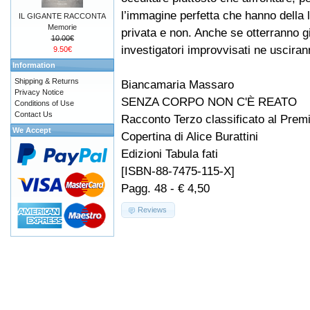
l’immagine perfetta che hanno della l
IL GIGANTE RACCONTA
Memorie
privata e non. Anche se otterranno gi
10.00€
investigatori improvvisati ne usciran
9.50€
Information
Shipping & Returns
Biancamaria Massaro
Privacy Notice
SENZA CORPO NON C'È REATO
Conditions of Use
Contact Us
Racconto Terzo classificato al Premi
We Accept
Copertina di Alice Burattini
Edizioni Tabula fati
[ISBN-88-7475-115-X]
Pagg. 48 - € 4,50
Reviews