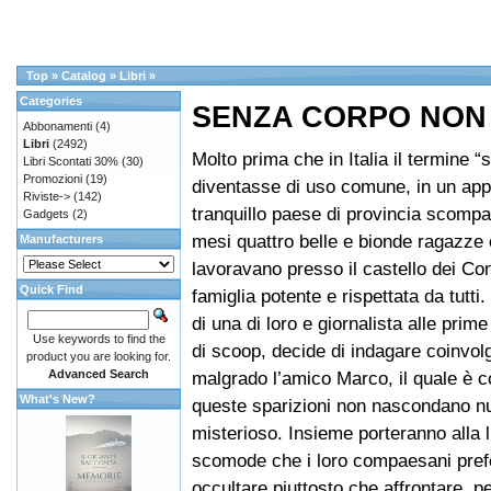
Top
»
Catalog
»
Libri
»
Categories
SENZA CORPO NON 
Abbonamenti
(4)
Libri
(2492)
Molto prima che in Italia il termine “se
Libri Scontati 30%
(30)
Promozioni
(19)
diventasse di uso comune, in un ap
Riviste->
(142)
tranquillo paese di provincia scompa
Gadgets
(2)
mesi quattro belle e bionde ragazze
Manufacturers
lavoravano presso il castello dei Con
Quick Find
famiglia potente e rispettata da tutti
di una di loro e giornalista alle prim
Use keywords to find the
di scoop, decide di indagare coinvo
product you are looking for.
Advanced Search
malgrado l’amico Marco, il quale è c
What's New?
queste sparizioni non nascondano nu
misterioso. Insieme porteranno alla l
scomode che i loro compaesani pref
occultare piuttosto che affrontare, 